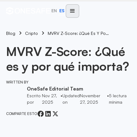
EN
ES
Blog
MVRV Z-Score: ¿Qué Es Y Por Qué Importa?
Cripto
MVRV Z-Score: ¿Qué
es y por qué importa?
WRITTEN BY
OneSafe Editorial Team
Escrito
Nov 27,
•
Updated
November
•
5
lectura
por
2025
on
27, 2025
mínima
COMPARTE ESTO