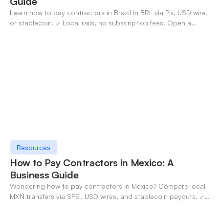
Guide
Learn how to pay contractors in Brazil in BRL via Pix, USD wire,
or stablecoin. ✓ Local rails, no subscription fees. Open a
OneSafe account today.
Resources
How to Pay Contractors in Mexico: A
Business Guide
Wondering how to pay contractors in Mexico? Compare local
MXN transfers via SPEI, USD wires, and stablecoin payouts. ✓
Pay contractors with OneSafe.