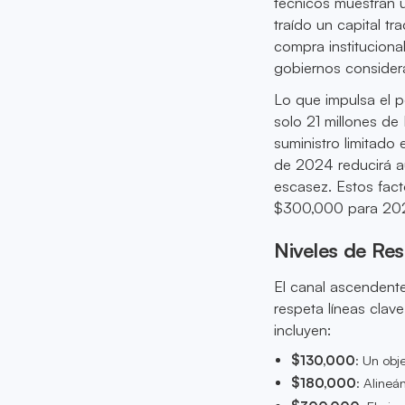
técnicos muestran u
traído un capital tr
compra instituciona
gobiernos considera
Lo que impulsa el p
solo 21 millones d
suministro limitado 
de 2024 reducirá a
escasez. Estos facto
$300,000 para 2025
Niveles de Res
El canal ascendente 
respeta líneas clave
incluyen:
$130,000
: Un obj
$180,000
: Alineá