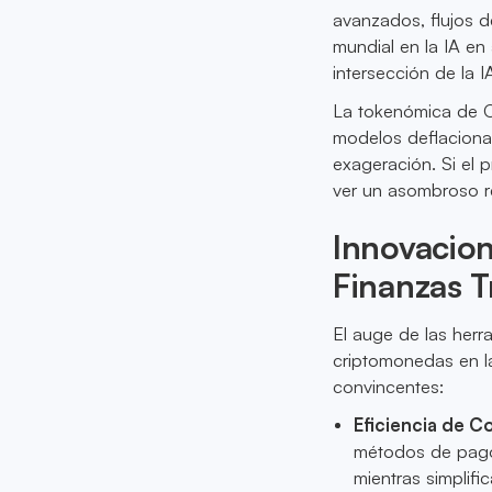
avanzados, flujos d
mundial en la IA en
intersección de la 
La tokenómica de OZ
modelos deflacionar
exageración. Si el 
ver un asombroso r
Innovacion
Finanzas T
El auge de las herr
criptomonedas en la
convincentes:
Eficiencia de C
métodos de pago
mientras simplifi