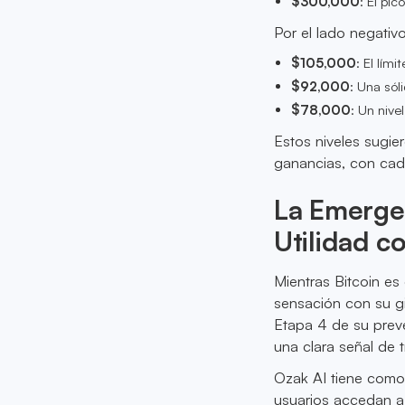
$300,000
: El pic
Por el lado negativo
$105,000
: El lími
$92,000
: Una sól
$78,000
: Un nive
Estos niveles sugi
ganancias, con cad
La Emerge
Utilidad c
Mientras Bitcoin e
sensación con su gir
Etapa 4 de su prev
una clara señal de 
Ozak AI tiene como 
usuarios accedan a 