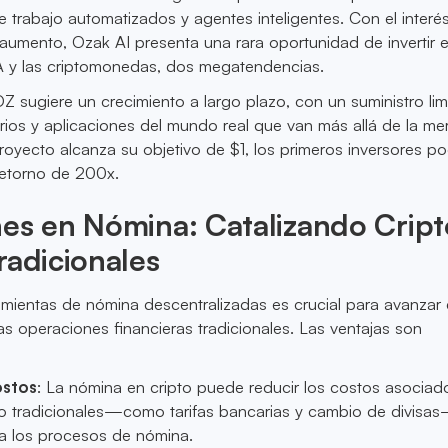
e trabajo automatizados y agentes inteligentes. Con el interé
 aumento, Ozak AI presenta una rara oportunidad de invertir e
IA y las criptomonedas, dos megatendencias.
 sugiere un crecimiento a largo plazo, con un suministro lim
ios y aplicaciones del mundo real que van más allá de la me
proyecto alcanza su objetivo de $1, los primeros inversores po
etorno de 200x.
es en Nómina: Catalizando Cript
radicionales
amientas de nómina descentralizadas es crucial para avanzar 
s operaciones financieras tradicionales. Las ventajas son
ostos
: La nómina en cripto puede reducir los costos asociad
 tradicionales—como tarifas bancarias y cambio de divisa
ca los procesos de nómina.