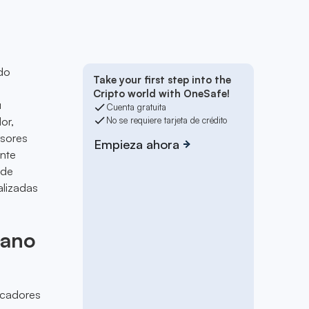
do
Take your first step into the
,
Cripto world with OneSafe!
u
Cuenta gratuita
or,
No se requiere tarjeta de crédito
rsores
Empieza ahora
ente
 de
alizadas
cano
dicadores