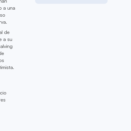
 han
do a una
uso
rva.
al de
e a su
halving
de
os
imista.
ecio
tes