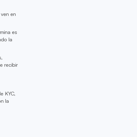
e ven en
ómina es
ndo la
s,
 recibir
de KYC,
n la