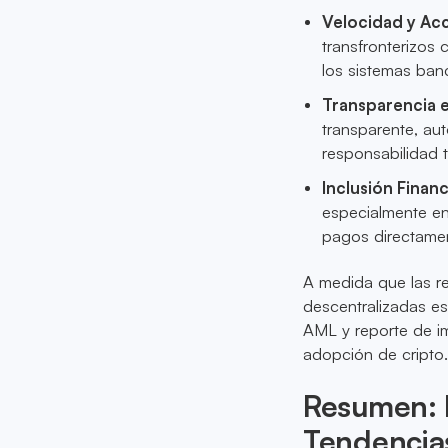
Velocidad y Ac
transfronterizos 
los sistemas banc
Transparencia 
transparente, au
responsabilidad 
Inclusión Finan
especialmente en 
pagos directamen
A medida que las r
descentralizadas e
AML y reporte de im
adopción de cripto
Resumen: N
Tendencia