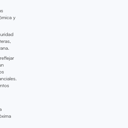
us
nómica y
guridad
teras,
rana.
eflejar
un
os
nciales.
entos
a
róxima
a