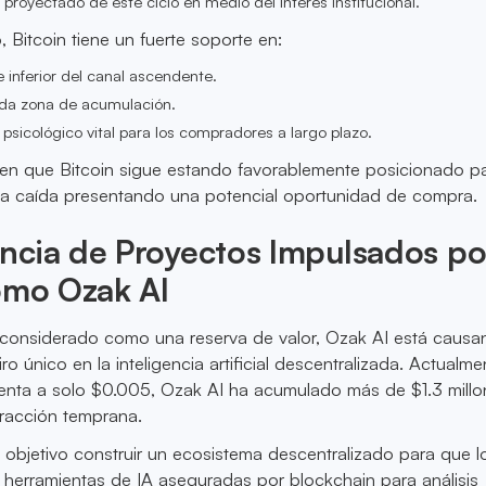
o proyectado de este ciclo en medio del interés institucional.
, Bitcoin tiene un fuerte soporte en:
te inferior del canal ascendente.
ida zona de acumulación.
l psicológico vital para los compradores a largo plazo.
eren que Bitcoin sigue estando favorablemente posicionado p
a caída presentando una potencial oportunidad de compra.
ncia de Proyectos Impulsados po
omo Ozak AI
s considerado como una reserva de valor, Ozak AI está caus
o único en la inteligencia artificial descentralizada. Actualme
enta a solo $0.005, Ozak AI ha acumulado más de $1.3 mil
tracción temprana.
objetivo construir un ecosistema descentralizado para que l
herramientas de IA aseguradas por blockchain para análisis