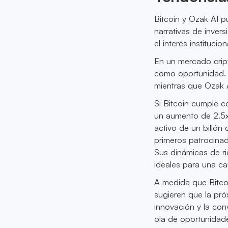
Bitcoin y Ozak AI p
narrativas de invers
el interés instituci
En un mercado cript
como oportunidad. B
mientras que Ozak A
Si Bitcoin cumple c
un aumento de 2.5x
activo de un billón 
primeros patrocina
Sus dinámicas de r
ideales para una car
A medida que Bitco
sugieren que la próx
innovación y la con
ola de oportunidad