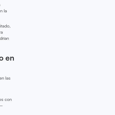
s
n la
itado,
ra
drían
o en
en las
os con
s—