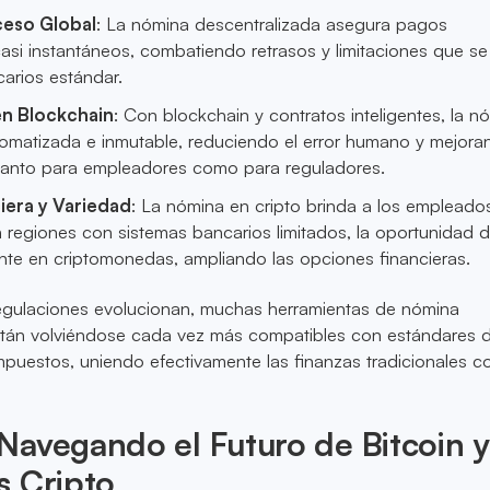
ceso Global
: La nómina descentralizada asegura pagos
casi instantáneos, combatiendo retrasos y limitaciones que s
arios estándar.
en Blockchain
: Con blockchain y contratos inteligentes, la n
tomatizada e inmutable, reduciendo el error humano y mejora
tanto para empleadores como para reguladores.
ciera y Variedad
: La nómina en cripto brinda a los empleado
regiones con sistemas bancarios limitados, la oportunidad de
te en criptomonedas, ampliando las opciones financieras.
egulaciones evolucionan, muchas herramientas de nómina
stán volviéndose cada vez más compatibles con estándares 
puestos, uniendo efectivamente las finanzas tradicionales co
.
avegando el Futuro de Bitcoin y
s Cripto