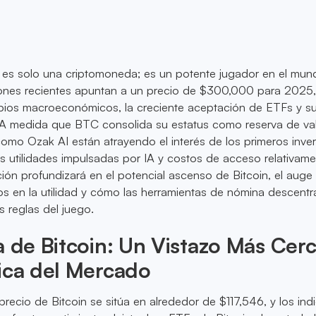
o es solo una criptomoneda; es un potente jugador en el mun
ciones recientes apuntan a un precio de $300,000 para 2025
ios macroeconómicos, la creciente aceptación de ETFs y s
. A medida que BTC consolida su estatus como reserva de val
mo Ozak AI están atrayendo el interés de los primeros inve
 utilidades impulsadas por IA y costos de acceso relativam
ción profundizará en el potencial ascenso de Bitcoin, el auge
 en la utilidad y cómo las herramientas de nómina descentr
 reglas del juego.
a de Bitcoin: Un Vistazo Más Cer
ica del Mercado
 precio de Bitcoin se sitúa en alrededor de $117,546, y los in