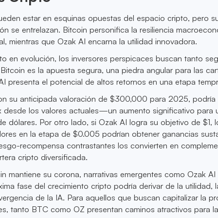
ueden estar en esquinas opuestas del espacio cripto, pero s
ión se entrelazan. Bitcoin personifica la resiliencia macroeco
onal, mientras que Ozak AI encarna la utilidad innovadora.
o en evolución, los inversores perspicaces buscan tanto se
itcoin es la apuesta segura, una piedra angular para las car
I presenta el potencial de altos retornos en una etapa temp
on su anticipada valoración de $300,000 para 2025, podría r
 desde los valores actuales—un aumento significativo para 
de dólares. Por otro lado, si Ozak AI logra su objetivo de $1, l
dores en la etapa de $0.005 podrían obtener ganancias susta
iesgo-recompensa contrastantes los convierten en complem
tera cripto diversificada.
in mantiene su corona, narrativas emergentes como Ozak AI
ima fase del crecimiento cripto podría derivar de la utilidad, l
vergencia de la IA. Para aquellos que buscan capitalizar la p
es, tanto BTC como OZ presentan caminos atractivos para l