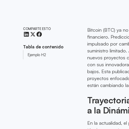
COMPARTE ESTO
Bitcoin (BTC) ya n
financiero. Predic
impulsado por camb
Tabla de contenido
suministro limitado
Ejemplo H2
nuevos proyectos co
con sus innovadoras
bajos. Esta publica
proyectos enfocados
están cambiando las
Trayectori
a la Dinám
En la actualidad, el