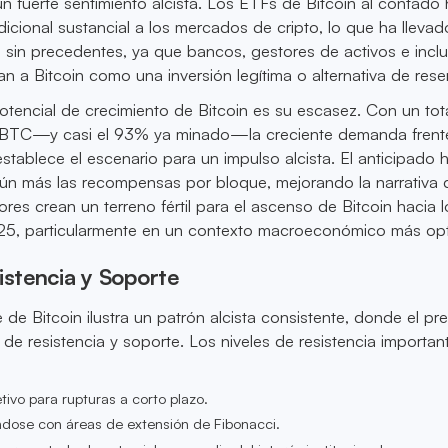
n fuerte sentimiento alcista. Los ETFs de Bitcoin al contado
adicional sustancial a los mercados de cripto, lo que ha lleva
l sin precedentes, ya que bancos, gestores de activos e incl
n a Bitcoin como una inversión legítima o alternativa de rese
otencial de crecimiento de Bitcoin es su escasez. Con un tot
e BTC—y casi el 93% ya minado—la creciente demanda frent
establece el escenario para un impulso alcista. El anticipado 
ún más las recompensas por bloque, mejorando la narrativa 
res crean un terreno fértil para el ascenso de Bitcoin hacia l
, particularmente en un contexto macroeconómico más opt
istencia y Soporte
de Bitcoin ilustra un patrón alcista consistente, donde el pr
 de resistencia y soporte. Los niveles de resistencia importan
etivo para rupturas a corto plazo.
ndose con áreas de extensión de Fibonacci.