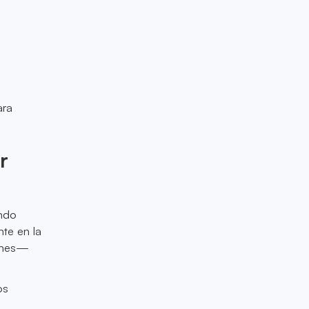
ara
r
ando
nte en la
lones—
os