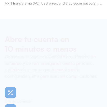
MXN transfers via SPEI, USD wires, and stablecoin payouts. ✓
Pay contractors with OneSafe.
Abre tu cuenta en
10 minutos o menos
Comienza tu viaje con OneSafe hoy. Rápido, sin
esfuerzo y de forma segura, nuestro proceso
optimizado asegura que tu cuenta esté
configurada y lista para usar, sin complicaciones.
0% de comisión