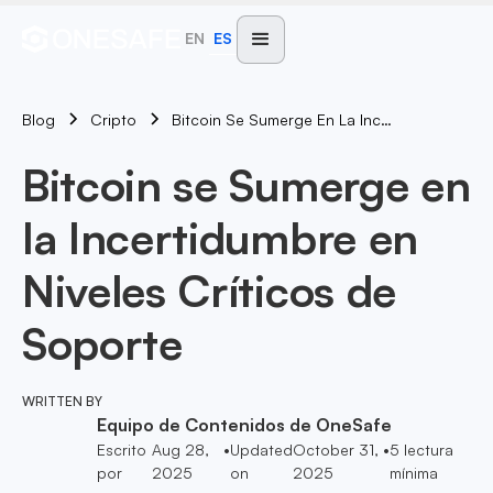
EN
ES
Blog
Bitcoin Se Sumerge En La Incertidumbre En Niveles Críticos De Soporte
Cripto
Bitcoin se Sumerge en
la Incertidumbre en
Niveles Críticos de
Soporte
WRITTEN BY
Equipo de Contenidos de OneSafe
Escrito
Aug 28,
•
Updated
October 31,
•
5
lectura
por
2025
on
2025
mínima