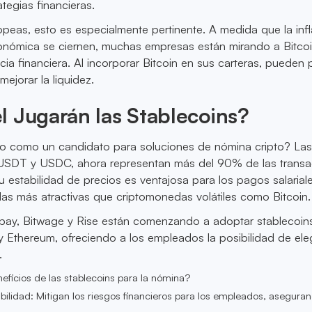
ategias financieras.
peas, esto es especialmente pertinente. A medida que la infl
conómica se ciernen, muchas empresas están mirando a Bitco
encia financiera. Al incorporar Bitcoin en sus carteras, pueden
mejorar la liquidez.
 Jugarán las Stablecoins?
o como un candidato para soluciones de nómina cripto? La
USDT y USDC, ahora representan más del 90% de las transa
u estabilidad de precios es ventajosa para los pagos salarial
las más atractivas que criptomonedas volátiles como Bitcoin.
ay, Bitwage y Rise están comenzando a adoptar stablecoin
 Ethereum, ofreciendo a los empleados la posibilidad de el
.
eficios de las stablecoins para la nómina?
sibilidad: Mitigan los riesgos financieros para los empleados, asegur