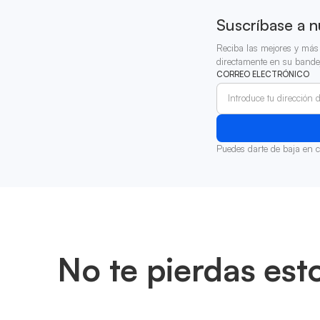
Suscríbase a n
Reciba las mejores y más 
directamente en su bande
CORREO ELECTRÓNICO
Puedes darte de baja en 
No te pierdas est