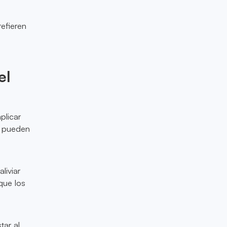
efieren
el
plicar
s pueden
liviar
que los
tar al