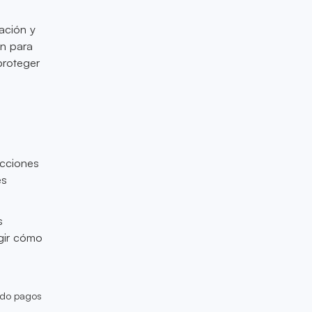
ación y
in para
 proteger
s
cciones
es
s
egir cómo
ando pagos