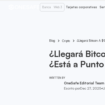
Banca
Web 3
Tarjetas corporativas
Ser
Blog
¿Llegará Bitcoin A 
Cripto
¿Llegará Bitc
¿Está a Punto
WRITTEN BY
OneSafe Editorial Team
Escrito por
Dec 27, 2025
•
U