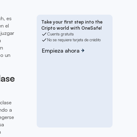
ch, es
Take your first step into the
n el
Cripto world with OneSafe!
 juzgar
Cuenta gratuita
n
No se requiere tarjeta de crédito
rn
Empieza ahora
do un
lase
 clase
ando a
tegerse
sa
n