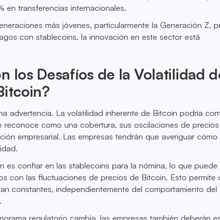
 en transferencias internacionales.
neraciones más jóvenes, particularmente la Generación Z, pr
gos con stablecoins, la innovación en este sector está
n los Desafíos de la Volatilidad d
Bitcoin?
a advertencia. La volatilidad inherente de Bitcoin podría com
 se reconoce como una cobertura, sus oscilaciones de precio
ficación empresarial. Las empresas tendrán que averiguar cómo
lidad.
n es confiar en las stablecoins para la nómina, lo que puede a
os con las fluctuaciones de precios de Bitcoin. Esto permite 
gan constantes, independientemente del comportamiento del
.
norama regulatorio cambia, las empresas también deberán es