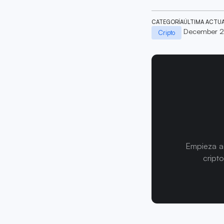
CATEGORÍA
ÚLTIMA ACTU
December 2
Cripto
Empieza a 
cript