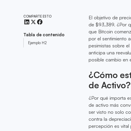
COMPARTE ESTO
El objetivo de prec
de $93,389. ¿Por qu
que Bitcoin comenza
Tabla de contenido
por el sentimiento 
Ejemplo H2
pesimistas sobre el
anticipa una reeval
posible cambio en e
¿Cómo est
de Activo?
¿Por qué importa es
de activo más conve
ser visto no solo c
contra la deprecia
percepción es vita