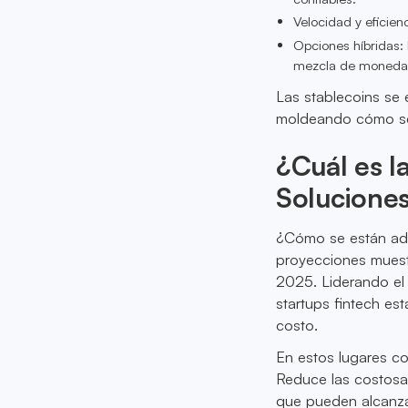
Velocidad y eficienc
Opciones híbridas:
mezcla de monedas 
Las stablecoins se 
moldeando cómo se
¿Cuál es l
Solucione
¿Cómo se están ado
proyecciones muest
2025. Liderando el
startups fintech es
costo.
En estos lugares con
Reduce las costosas
que pueden alcanza