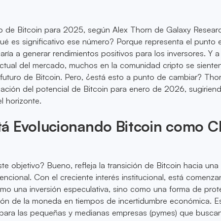
io de Bitcoin para 2025, según Alex Thorn de Galaxy Resear
é es significativo ese número? Porque representa el punto e
ría a generar rendimientos positivos para los inversores. Y a
actual del mercado, muchos en la comunidad cripto se siente
 futuro de Bitcoin. Pero, ¿está esto a punto de cambiar? Tho
uación del potencial de Bitcoin para enero de 2026, sugirien
l horizonte.
á Evolucionando Bitcoin como C
te objetivo? Bueno, refleja la transición de Bitcoin hacia una
ncional. Con el creciente interés institucional, está comenz
omo una inversión especulativa, sino como una forma de pro
ción de la moneda en tiempos de incertidumbre económica. E
l para las pequeñas y medianas empresas (pymes) que busca