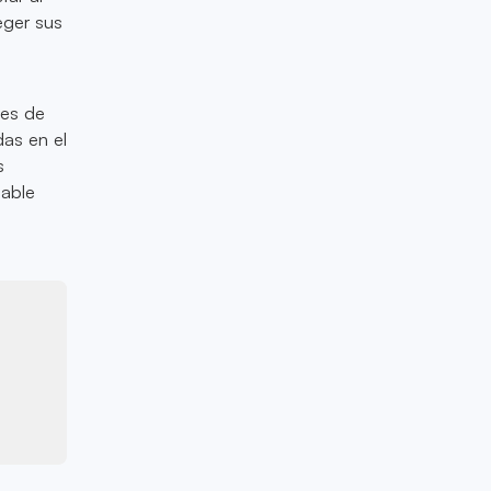
eger sus
nes de
das en el
s
zable