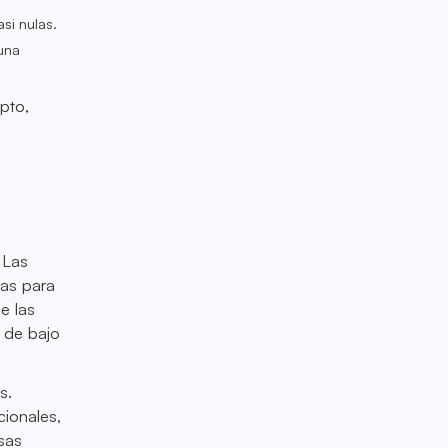
asi nulas.
una
pto,
 Las
as para
e las
s de bajo
s.
cionales,
sas