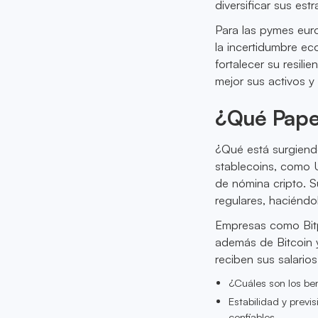
diversificar sus estr
Para las pymes euro
la incertidumbre e
fortalecer su resili
mejor sus activos y 
¿Qué Papel
¿Qué está surgiend
stablecoins, como 
de nómina cripto. S
regulares, haciéndo
Empresas como Bitp
además de Bitcoin y
reciben sus salarios
¿Cuáles son los ben
Estabilidad y previ
confiables.