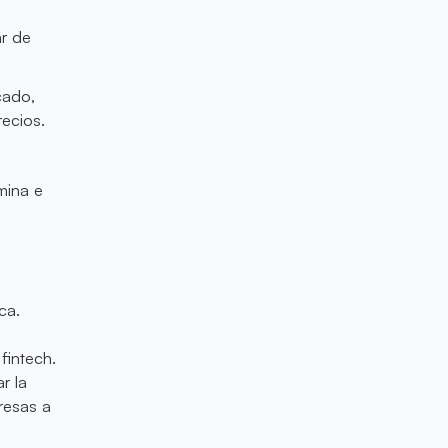
ar de
cado,
ecios.
a
mina e
ca.
fintech.
r la
resas a