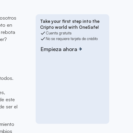
nosotros
Take your first step into the
pto en
Cripto world with OneSafe!
 rebota
Cuenta gratuita
er?
No se requiere tarjeta de crédito
Empieza ahora
 todos.
es,
de este
de ser el
amiento
ambios