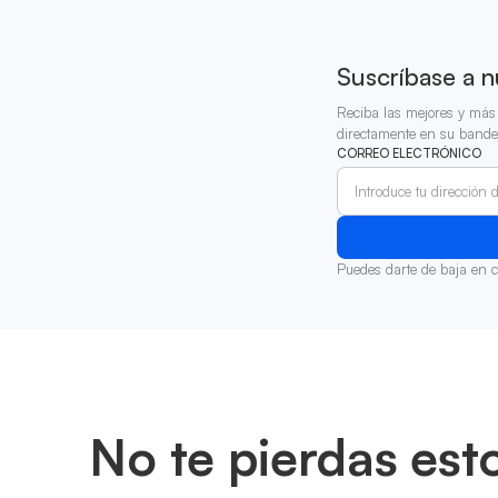
Suscríbase a n
Reciba las mejores y más 
directamente en su bande
CORREO ELECTRÓNICO
Puedes darte de baja en 
No te pierdas est