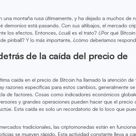
en una montaña rusa últimamente, y ha dejado a muchos de 
 demonios está pasando. Con sus altibajos, el mercado cri
nte los efectos. Entonces, ¿cuál es el trato? ¿Por qué Bitcoin
e pinball? Y lo más importante, ¿cómo deberíamos respond
etrás de la caída del precio de
última caída en el precio de Bitcoin ha llamado la atención de
ay razones específicas para estos cambios, generalmente se
la de factores. Cosas como indicadores económicos global
nversores y grandes operaciones pueden hacer que el precio 
 fluctúe. Esta caída es solo un recordatorio de lo loco que pue
 mercados tradicionales, las criptomonedas están en funcion
noticias se mueven rápido. Esta actividad constante lleva a c