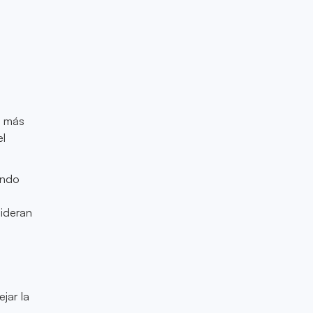
o
n más
el
endo
sideran
jar la