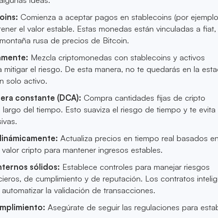
oins:
Comienza a aceptar pagos en stablecoins (por ejempl
ner el valor estable. Estas monedas están vinculadas a fiat,
 montaña rusa de precios de Bitcoin.
iamente:
Mezcla criptomonedas con stablecoins y activos
a mitigar el riesgo. De esta manera, no te quedarás en la est
n solo activo.
ra constante (DCA):
Compra cantidades fijas de cripto
 largo del tiempo. Esto suaviza el riesgo de tiempo y te evita
ivas.
 dinámicamente:
Actualiza precios en tiempo real basados e
 valor cripto para mantener ingresos estables.
nternos sólidos:
Establece controles para manejar riesgos
cieros, de cumplimiento y de reputación. Los contratos inteli
automatizar la validación de transacciones.
mplimiento:
Asegúrate de seguir las regulaciones para estab