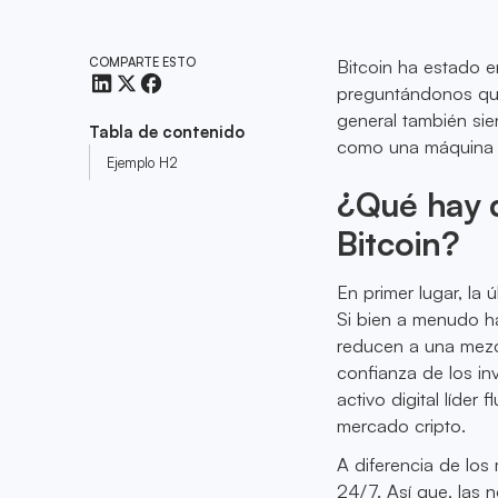
COMPARTE ESTO
Bitcoin ha estado 
preguntándonos qué
general también sie
Tabla de contenido
como una máquina d
Ejemplo H2
¿Qué hay d
Bitcoin?
En primer lugar, la 
Si bien a menudo h
reducen a una mezc
confianza de los i
activo digital líder
mercado cripto.
A diferencia de los
24/7. Así que, las 