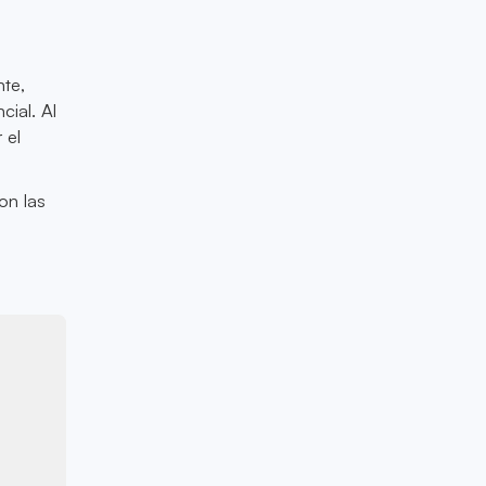
nte,
cial. Al
 el
on las