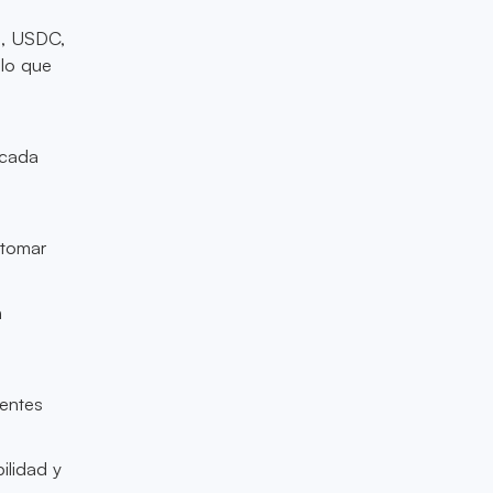
o, USDC,
 lo que
acada
 tomar
n
gentes
ilidad y