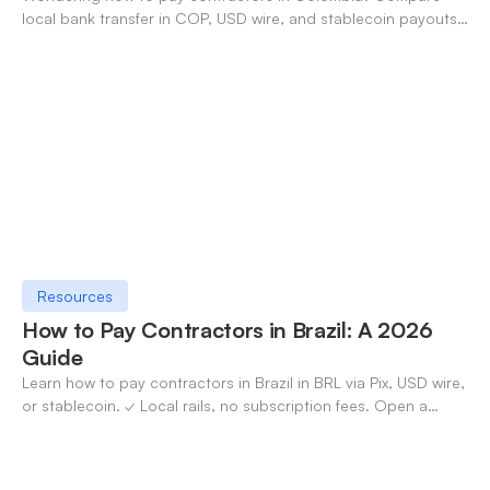
local bank transfer in COP, USD wire, and stablecoin payouts.
✓ Open an account with OneSafe.
Resources
How to Pay Contractors in Brazil: A 2026
Guide
Learn how to pay contractors in Brazil in BRL via Pix, USD wire,
or stablecoin. ✓ Local rails, no subscription fees. Open a
OneSafe account today.