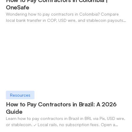
OneSafe
Wondering how to pay contractors in Colombia? Compare
local bank transfer in COP, USD wire, and stablecoin payouts.
✓ Open an account with OneSafe.
Resources
How to Pay Contractors in Brazil: A 2026
Guide
Learn how to pay contractors in Brazil in BRL via Pix, USD wire,
or stablecoin. ✓ Local rails, no subscription fees. Open a
OneSafe account today.