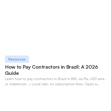
✓ Open an account with OneSafe.
Resources
How to Pay Contractors in Brazil: A 2026
Guide
Learn how to pay contractors in Brazil in BRL via Pix, USD wire,
or stablecoin. ✓ Local rails, no subscription fees. Open a
OneSafe account today.