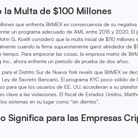
 la Multa de $100 Millones
illones que enfrenta BitMEX es consecuencia de su negativa
mentar un programa adecuado de AML entre 2015 y 2020. El 
John G. Koeltl consideró que la multa inicial de $110 millones 
ialmente cuando la firma supuestamente ganó alrededor de $1
e tiempo. Para empeorar las cosas, la empresa matriz de Bit
 Inc., ahora enfrenta un período de prueba de dos años.
. para el Distrito Sur de Nueva York reveló que BitMEX se dec
la Ley de Secreto Bancario. El programa KYC poco sólido de 
so para que los usuarios de EE. UU. accedieran a su platafo
es clave a las violaciones. El fiscal de Estados Unidos, Matt
 los sistemas en su lugar como “sin dientes”.
o Significa para las Empresas Cr