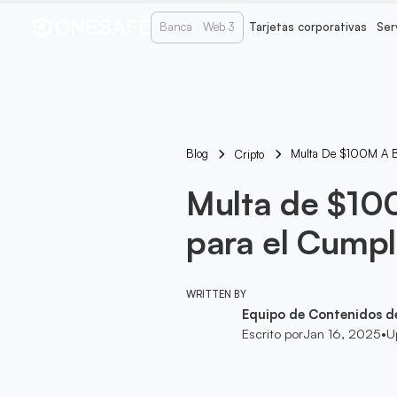
Banca
Web 3
Tarjetas corporativas
Ser
Blog
Multa De $100M A Bi
Cripto
Multa de $10
para el Cumpl
WRITTEN BY
Equipo de Contenidos d
Escrito por
Jan 16, 2025
•
U