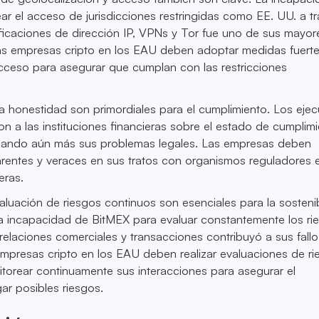
r el acceso de jurisdicciones restringidas como EE. UU. a t
icaciones de dirección IP, VPNs y Tor fue uno de sus mayore
as empresas cripto en los EAU deben adoptar medidas fuert
cceso para asegurar que cumplan con las restricciones
la honestidad son primordiales para el cumplimiento. Los ejec
 a las instituciones financieras sobre el estado de cumplim
cando aún más sus problemas legales. Las empresas deben
rentes y veraces en sus tratos con organismos reguladores 
eras.
valuación de riesgos continuos son esenciales para la sosteni
La incapacidad de BitMEX para evaluar constantemente los ri
elaciones comerciales y transacciones contribuyó a sus fall
mpresas cripto en los EAU deben realizar evaluaciones de ri
torear continuamente sus interacciones para asegurar el
gar posibles riesgos.