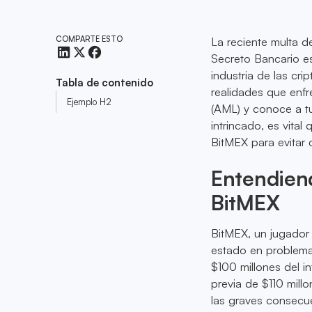
COMPARTE ESTO
La reciente multa d
Secreto Bancario es
industria de las cri
Tabla de contenido
realidades que enfr
Ejemplo H2
(AML) y conoce a tu
intrincado, es vita
BitMEX para evitar c
Entendien
BitMEX
BitMEX, un jugador
estado en problema
$100 millones del i
previa de $110 mill
las graves consecue