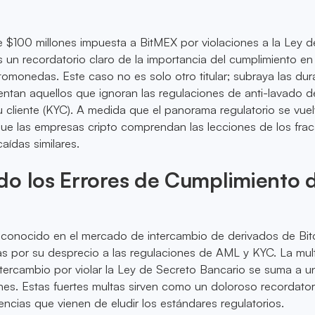
e $100 millones impuesta a BitMEX por violaciones a la Ley d
 un recordatorio claro de la importancia del cumplimiento en 
ptomonedas. Este caso no es solo otro titular; subraya las dur
entan aquellos que ignoran las regulaciones de anti-lavado d
 cliente (KYC). A medida que el panorama regulatorio se vue
l que las empresas cripto comprendan las lecciones de los fra
aídas similares.
do los Errores de Cumplimiento 
 conocido en el mercado de intercambio de derivados de Bit
s por su desprecio a las regulaciones de AML y KYC. La mul
ntercambio por violar la Ley de Secreto Bancario se suma a u
ones. Estas fuertes multas sirven como un doloroso recordato
ncias que vienen de eludir los estándares regulatorios.