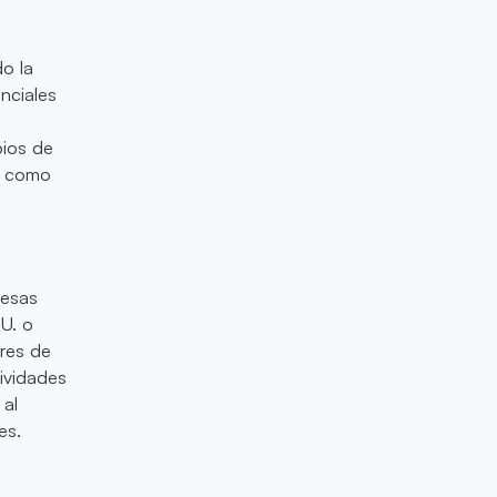
do la
nciales
bios de
a como
resas
UU. o
ores de
tividades
 al
es.