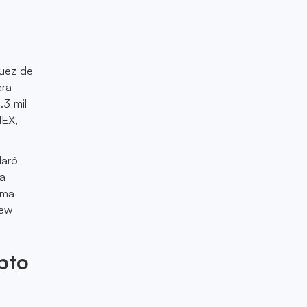
juez de
era
.3 mil
MEX,
laró
la
rma
hew
ipto