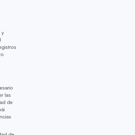
 y
l
egistros
to
esario
r las
dad de
bái
encias
idad de