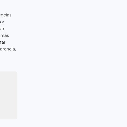
encias
por
de
e más
tar
arencia,