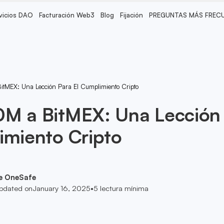
vicios DAO
Facturación Web3
Blog
Fijación
PREGUNTAS MÁS FREC
tMEX: Una Lección Para El Cumplimiento Cripto
0M a BitMEX: Una Lección
imiento Cripto
e OneSafe
pdated on
January 16, 2025
•
5
lectura mínima