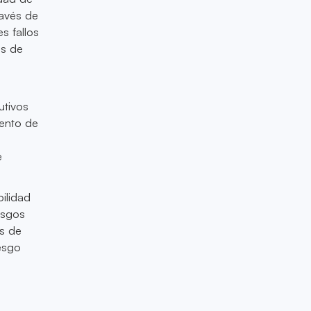
ravés de
s fallos
es de
utivos
iento de
e
bilidad
esgos
os de
esgo