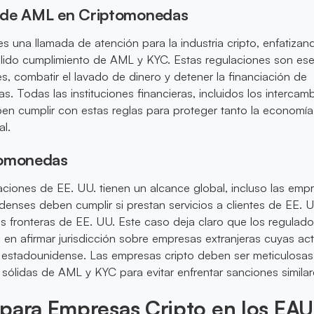
 de AML en Criptomonedas
s una llamada de atención para la industria cripto, enfatizan
lido cumplimiento de AML y KYC. Estas regulaciones son ese
es, combatir el lavado de dinero y detener la financiación de
tas. Todas las instituciones financieras, incluidos los intercam
en cumplir con estas reglas para proteger tanto la economí
al.
tomonedas
ciones de EE. UU. tienen un alcance global, incluso las emp
denses deben cumplir si prestan servicios a clientes de EE. 
s fronteras de EE. UU. Este caso deja claro que los regulad
en afirmar jurisdicción sobre empresas extranjeras cuyas ac
 estadounidense. Las empresas cripto deben ser meticulosas
sólidas de AML y KYC para evitar enfrentar sanciones similar
para Empresas Cripto en los EAU