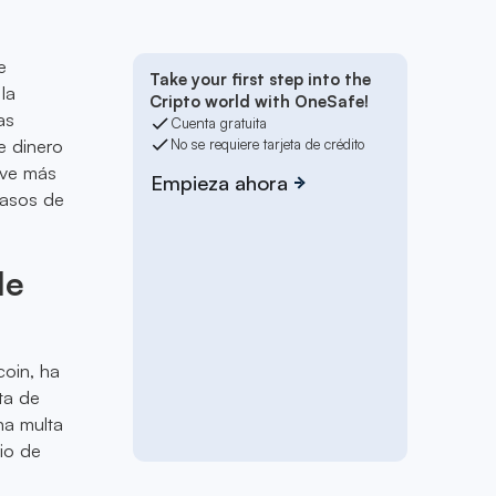
e
Take your first step into the
la
Cripto world with OneSafe!
as
Cuenta gratuita
e dinero
No se requiere tarjeta de crédito
lve más
Empieza ahora
casos de
de
coin, ha
ta de
na multa
rio de