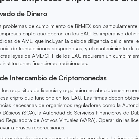
avado de Dinero
os problemas de cumplimiento de BitMEX son particularmente
 empresas cripto que operan en los EAU. Es imperativo definir
ólidas de AML, que incluyan la debida diligencia del cliente, e
ncia de transacciones sospechosas, y el mantenimiento de r
trictas leyes de AML/CFT de los EAU requieren un cumplimien
s instituciones financieras tradicionales.
de Intercambio de Criptomonedas
 los requisitos de licencia y regulación es absolutamente nec
esa cripto que funcione en los EAU. Las firmas deben obtene
encias necesarias de organismos reguladores como la Autori
 Básicos (SCA), la Autoridad de Servicios Financieros de Du
ad Reguladora de Activos Virtuales (VARA). Operar sin las lic
evar a graves repercusiones.
 de geolocalización y acceso también son clave. La incapac