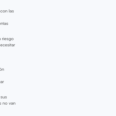
 con las
rrías
 riesgo
ecesitar
ión
sar
 sus
s no van