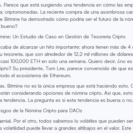
. Parece que está surgiendo una tendencia en cómo las em
a: criptomonedas. La reciente compra de una asombrosa ca
e Bitmine ha demostrado cómo podría ser el futuro de la nóm
o bueno?
tmine: Un Estudio de Caso en Gestión de Tesorería Cripto
caba de alcanzar un hito importante: ahora tienen más de 4 
u tesorería, que son alrededor de 12.2 mil millones de dólare
asi 100,000 ETH en solo una semana. Quiero decir, ¿no es
ripto? Su presidente, Tom Lee, parece convencido de que es
 todo el ecosistema de Ethereum.
as. Bitmine no es la única empresa que está haciendo esto. 
stán considerando opciones de nómina cripto. Así que, esto
una tendencia. La pregunta es si esta tendencia es buena o no
esgos de la Nómina Cripto para DAOs
genial. Por el otro, todos sabemos lo volátiles que pueden ser
volatilidad puede llevar a grandes altibajos en el valor. Este