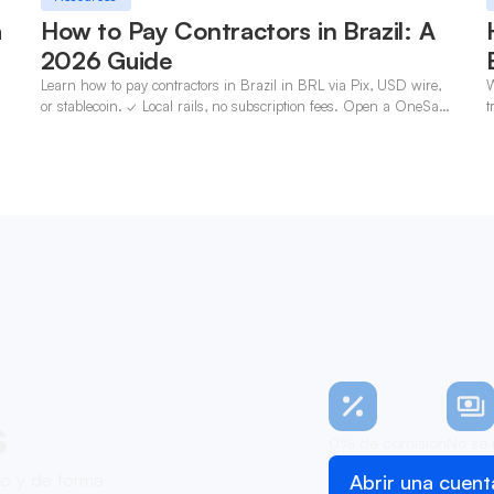
a
How to Pay Contractors in Brazil: A
2026 Guide
Learn how to pay contractors in Brazil in BRL via Pix, USD wire,
W
n
or stablecoin. ✓ Local rails, no subscription fees. Open a OneSafe
t
account today.
c
s
0% de comisión
No se 
zo y de forma
Abrir una cuent