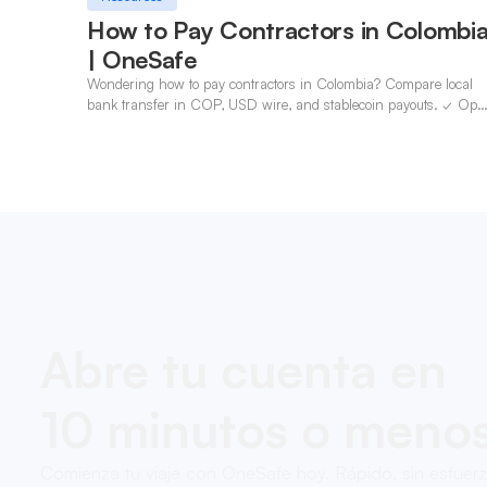
How to Pay Contractors in Colombi
| OneSafe
Wondering how to pay contractors in Colombia? Compare local
bank transfer in COP, USD wire, and stablecoin payouts. ✓ Ope
an account with OneSafe.
Abre tu cuenta en
10 minutos o meno
Comienza tu viaje con OneSafe hoy. Rápido, sin esfuer