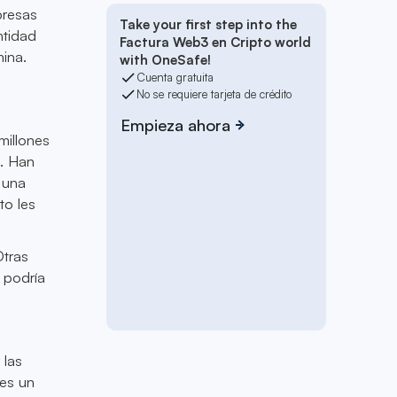
presas
Take your first step into the
ntidad
Factura Web3 en Cripto world
ina.
with OneSafe!
Cuenta gratuita
No se requiere tarjeta de crédito
Empieza ahora
millones
s. Han
 una
to les
Otras
 podría
.
 las
 es un