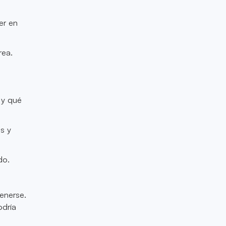
er en
rea.
 y qué
ns y
do.
tenerse.
odría