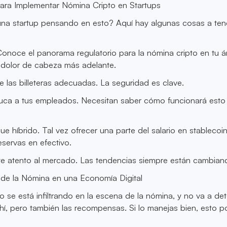
para Implementar Nómina Cripto en Startups
una startup pensando en esto? Aquí hay algunas cosas a ten
 Conoce el panorama regulatorio para la nómina cripto en tu á
n dolor de cabeza más adelante.
ge las billeteras adecuadas. La seguridad es clave.
duca a tus empleados. Necesitan saber cómo funcionará esto
e híbrido. Tal vez ofrecer una parte del salario en stablecoi
servas en efectivo.
te atento al mercado. Las tendencias siempre están cambian
 de la Nómina en una Economía Digital
to se está infiltrando en la escena de la nómina, y no va a de
hí, pero también las recompensas. Si lo manejas bien, esto p