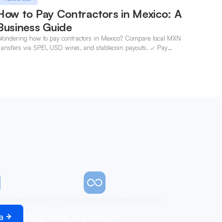
How to Pay Contractors in Mexico: A
Business Guide
ondering how to pay contractors in Mexico? Compare local MXN
ransfers via SPEI, USD wires, and stablecoin payouts. ✓ Pay
ontractors with OneSafe.
requiere tarjeta de crédito
Transacciones ilimitadas
a
Programar una demo