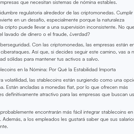
empresas que necesitan sistemas de nómina estables.
tidumbre regulatoria alrededor de las criptomonedas. Cumplir
vierte en un desafío, especialmente porque la naturaleza
la cripto puede llevar a una supervisión inconsistente. No que
el lavado de dinero o el fraude, ¿verdad?
iberseguridad. Con las criptomonedas, las empresas están en
ciberataques. Así que, si decides seguir este camino, vas a n
d sólidas para mantener tus activos a salvo.
blecoins en la Nómina: Por Qué la Estabilidad Importa
a volatilidad, las stablecoins están surgiendo como una opc
na. Están ancladas a monedas fiat, por lo que ofrecen más
l es definitivamente atractivo para las empresas que buscan u
robablemente encontrarán más fácil integrar stablecoins en
. Además, a los empleados les gustará saber que sus salario
nte.