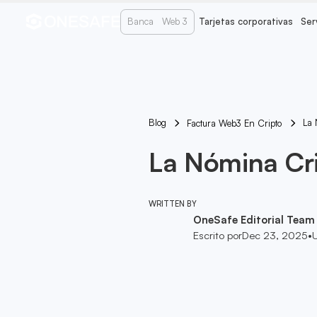
Banca
Web 3
Tarjetas corporativas
Ser
Blog
La 
Factura Web3 En Cripto
La Nómina Cr
WRITTEN BY
OneSafe Editorial Team
Escrito por
Dec 23, 2025
•