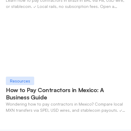
Learn how to pay contractors in Brazil in BRL via Pix, USD wire,
or stablecoin. ✓ Local rails, no subscription fees. Open a
OneSafe account today.
Resources
How to Pay Contractors in Mexico: A
Business Guide
Wondering how to pay contractors in Mexico? Compare local
MXN transfers via SPEI, USD wires, and stablecoin payouts. ✓
Pay contractors with OneSafe.