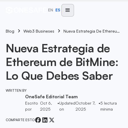
EN
ES
Blog
Nueva Estrategia De Ethereum De BitMine: Lo Que Debes Saber
Web3 Busineses
Nueva Estrategia de
Ethereum de BitMine:
Lo Que Debes Saber
WRITTEN BY
OneSafe Editorial Team
Escrito
Oct 6,
•
Updated
October 7,
•
5
lectura
por
2025
on
2025
mínima
COMPARTE ESTO