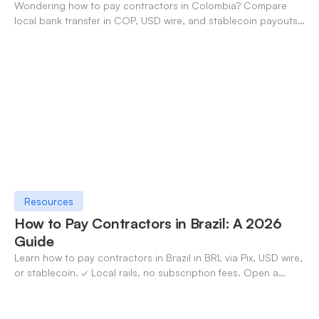
Wondering how to pay contractors in Colombia? Compare
local bank transfer in COP, USD wire, and stablecoin payouts.
✓ Open an account with OneSafe.
Resources
How to Pay Contractors in Brazil: A 2026
Guide
Learn how to pay contractors in Brazil in BRL via Pix, USD wire,
or stablecoin. ✓ Local rails, no subscription fees. Open a
OneSafe account today.