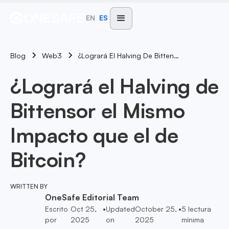
EN
ES
Blog
¿Logrará El Halving De Bittensor El Mismo Impacto Que El De Bitcoin?
Web3
¿Logrará el Halving de
Bittensor el Mismo
Impacto que el de
Bitcoin?
WRITTEN BY
OneSafe Editorial Team
Escrito
Oct 25,
•
Updated
October 25,
•
5
lectura
por
2025
on
2025
mínima