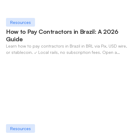
Resources
How to Pay Contractors in Brazil: A 2026
Guide
Learn how to pay contractors in Brazil in BRL via Pix, USD wire,
or stablecoin. ✓ Local rails, no subscription fees. Open a
OneSafe account today.
Resources