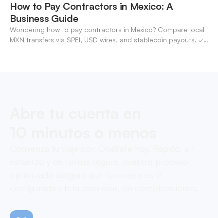
How to Pay Contractors in Mexico: A
Business Guide
Wondering how to pay contractors in Mexico? Compare local
MXN transfers via SPEI, USD wires, and stablecoin payouts. ✓
Pay contractors with OneSafe.
Abre tu cuenta en
10 minutos o menos
Comienza tu viaje con OneSafe hoy. Rápido, sin
esfuerzo y de forma segura, nuestro proceso
optimizado asegura que tu cuenta esté
configurada y lista para usar, sin complicaciones.