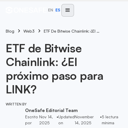
EN
ES
Blog
ETF De Bitwise Chainlink: ¿El Próximo Paso Para LINK?
Web3
ETF de Bitwise
Chainlink: ¿El
próximo paso para
LINK?
WRITTEN BY
OneSafe Editorial Team
Escrito
Nov 14,
•
Updated
November
•
5
lectura
por
2025
on
14, 2025
mínima