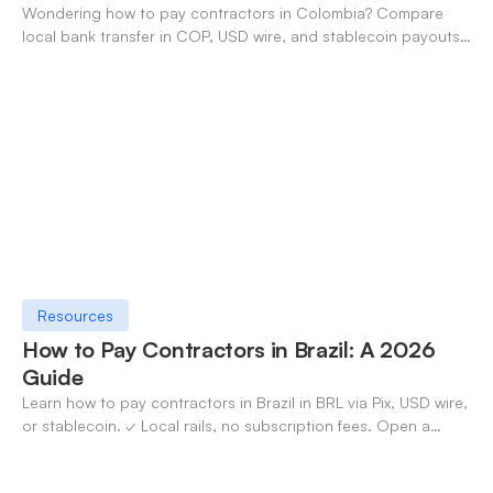
Wondering how to pay contractors in Colombia? Compare
local bank transfer in COP, USD wire, and stablecoin payouts.
✓ Open an account with OneSafe.
Resources
How to Pay Contractors in Brazil: A 2026
Guide
Learn how to pay contractors in Brazil in BRL via Pix, USD wire,
or stablecoin. ✓ Local rails, no subscription fees. Open a
OneSafe account today.