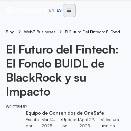
EN
ES
Blog
El Futuro Del Fintech: El Fondo BUIDL De BlackRock Y Su Impacto
Web3 Busineses
El Futuro del Fintech:
El Fondo BUIDL de
BlackRock y su
Impacto
WRITTEN BY
Equipo de Contenidos de OneSafe
Escrito
Mar 14,
•
Updated
April 29,
•
5
lectura
por
2025
on
2025
mínima