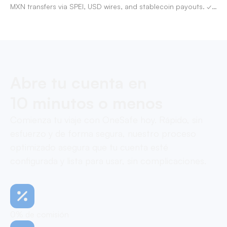
MXN transfers via SPEI, USD wires, and stablecoin payouts. ✓
Pay contractors with OneSafe.
Abre tu cuenta en
10 minutos o menos
Comienza tu viaje con OneSafe hoy. Rápido, sin
esfuerzo y de forma segura, nuestro proceso
optimizado asegura que tu cuenta esté
configurada y lista para usar, sin complicaciones.
0% de comisión