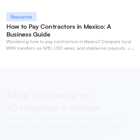
Resources
How to Pay Contractors in Mexico: A
Business Guide
Wondering how to pay contractors in Mexico? Compare local
MXN transfers via SPEI, USD wires, and stablecoin payouts. ✓
Pay contractors with OneSafe.
Abre tu cuenta en
10 minutos o menos
Comienza tu viaje con OneSafe hoy. Rápido, sin
esfuerzo y de forma segura, nuestro proceso
optimizado asegura que tu cuenta esté