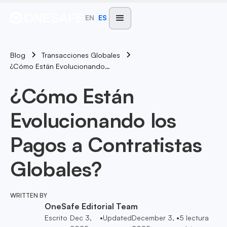
EN
ES
Blog
Transacciones Globales
¿Cómo Están Evolucionando Los Pagos A Contratistas Globales?
¿Cómo Están
Evolucionando los
Pagos a Contratistas
Globales?
WRITTEN BY
OneSafe Editorial Team
Escrito
Dec 3,
•
Updated
December 3,
•
5
lectura