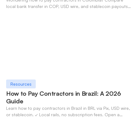
local bank transfer in COP, USD wire, and stablecoin payouts.
✓ Open an account with OneSafe.
Resources
How to Pay Contractors in Brazil: A 2026
Guide
Learn how to pay contractors in Brazil in BRL via Pix, USD wire,
or stablecoin. ✓ Local rails, no subscription fees. Open a
OneSafe account today.