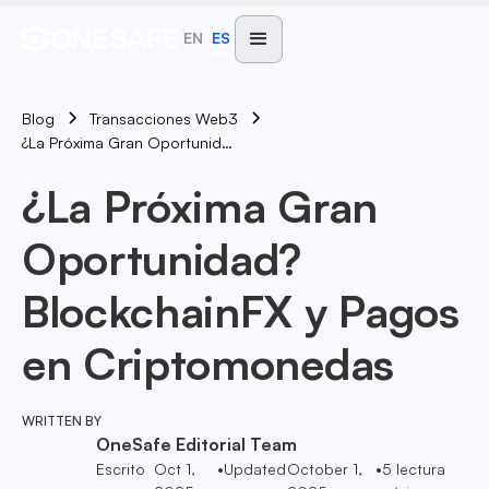
EN
ES
Blog
Transacciones Web3
¿La Próxima Gran Oportunidad? BlockchainFX Y Pagos En Criptomonedas
¿La Próxima Gran
Oportunidad?
BlockchainFX y Pagos
en Criptomonedas
WRITTEN BY
OneSafe Editorial Team
Escrito
Oct 1,
•
Updated
October 1,
•
5
lectura