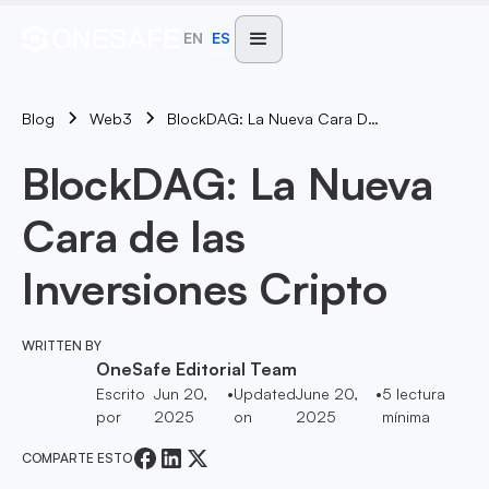
EN
ES
Blog
BlockDAG: La Nueva Cara De Las Inversiones Cripto
Web3
BlockDAG: La Nueva
Cara de las
Inversiones Cripto
WRITTEN BY
OneSafe Editorial Team
Escrito
Jun 20,
•
Updated
June 20,
•
5
lectura
por
2025
on
2025
mínima
COMPARTE ESTO