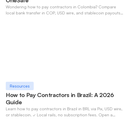
OneSafe
Wondering how to pay contractors in Colombia? Compare
local bank transfer in COP, USD wire, and stablecoin payouts.
✓ Open an account with OneSafe.
Resources
How to Pay Contractors in Brazil: A 2026
Guide
Learn how to pay contractors in Brazil in BRL via Pix, USD wire,
or stablecoin. ✓ Local rails, no subscription fees. Open a
OneSafe account today.