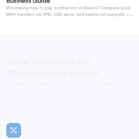
Business Guide
Wondering how to pay contractors in Mexico? Compare local
MXN transfers via SPEI, USD wires, and stablecoin payouts. ✓
Pay contractors with OneSafe.
Abre tu cuenta en
10 minutos o menos
Comienza tu viaje con OneSafe hoy. Rápido, sin
esfuerzo y de forma segura, nuestro proceso
optimizado asegura que tu cuenta esté
configurada y lista para usar, sin complicaciones.