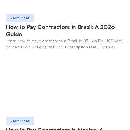
Resources
How to Pay Contractors in Brazil: A 2026
Guide
Learn how to pay contractors in Brazil in BRL via Pix, USD wire,
or stablecoin. ✓ Local rails, no subscription fees. Open a
OneSafe account today.
Resources
How to Pay Contractors in Mexico: A