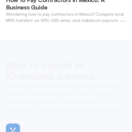
Business Guide
Wondering how to pay contractors in Mexico? Compare local
MXN transfers via SPEI, USD wires, and stablecoin payouts. ✓
Pay contractors with OneSafe.
Abre tu cuenta en
10 minutos o menos
Comienza tu viaje con OneSafe hoy. Rápido, sin
esfuerzo y de forma segura, nuestro proceso
optimizado asegura que tu cuenta esté
configurada y lista para usar, sin complicaciones.