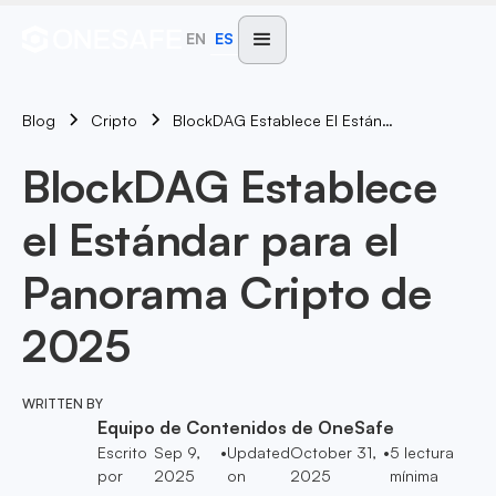
EN
ES
Blog
BlockDAG Establece El Estándar Para El Panorama Cripto De 2025
Cripto
BlockDAG Establece
el Estándar para el
Panorama Cripto de
2025
WRITTEN BY
Equipo de Contenidos de OneSafe
Escrito
Sep 9,
•
Updated
October 31,
•
5
lectura
por
2025
on
2025
mínima