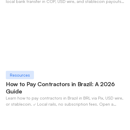
local bank transfer in COP, USD wire, and stablecoin payouts.
✓ Open an account with OneSafe.
Resources
How to Pay Contractors in Brazil: A 2026
Guide
Learn how to pay contractors in Brazil in BRL via Pix, USD wire,
or stablecoin. ✓ Local rails, no subscription fees. Open a
OneSafe account today.