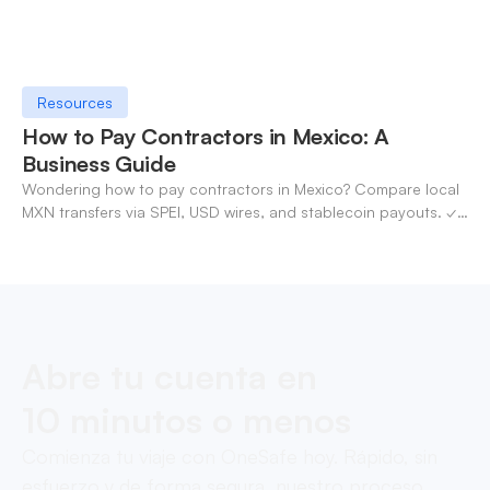
Resources
How to Pay Contractors in Mexico: A
Business Guide
Wondering how to pay contractors in Mexico? Compare local
MXN transfers via SPEI, USD wires, and stablecoin payouts. ✓
Pay contractors with OneSafe.
Abre tu cuenta en
10 minutos o menos
Comienza tu viaje con OneSafe hoy. Rápido, sin
esfuerzo y de forma segura, nuestro proceso