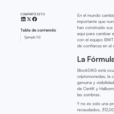
COMPARTE ESTO
En el mundo cambia
importante que nu
han construido sus
Tabla de contenido
aquí para cambiar e
Ejemplo H2
con el equipo BWT 
de confianza en el
La Fórmul
BlockDAG está ocup
criptomonedas, la c
genuina y visibilida
de CertiK y Halbor
las sombras.
Y no es solo una p
recaudados, 312,000