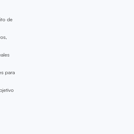
ito de
vos,
eales
es para
jetivo