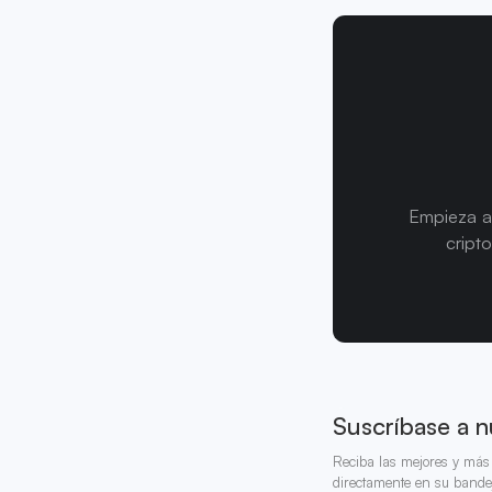
Empieza a
cript
Suscríbase a n
Reciba las mejores y más 
directamente en su bande