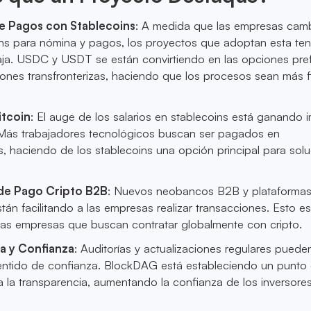
e Pagos con Stablecoins
: A medida que las empresas cam
ins para nómina y pagos, los proyectos que adoptan esta te
aja. USDC y USDT se están convirtiendo en las opciones pre
iones transfronterizas, haciendo que los procesos sean más f
itcoin
: El auge de los salarios en stablecoins está ganando 
Más trabajadores tecnológicos buscan ser pagados en
, haciendo de los stablecoins una opción principal para sol
de Pago Cripto B2B
: Nuevos neobancos B2B y plataforma
tán facilitando a las empresas realizar transacciones. Esto e
 las empresas que buscan contratar globalmente con cripto.
a y Confianza
: Auditorías y actualizaciones regulares puede
sentido de confianza. BlockDAG está estableciendo un punto
a la transparencia, aumentando la confianza de los inversores