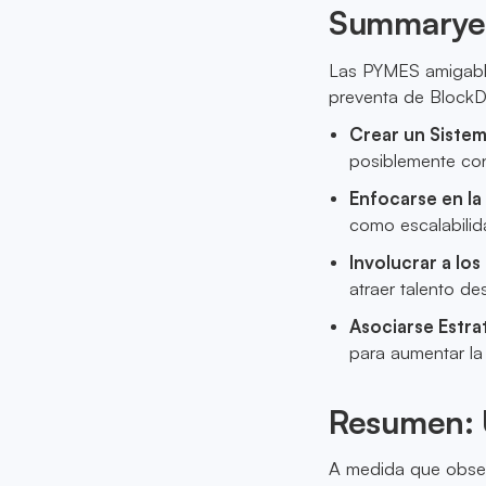
Summaryes
Las PYMES amigable
preventa de BlockD
Crear un Sistem
posiblemente co
Enfocarse en la
como escalabilid
Involucrar a lo
atraer talento des
Asociarse Estr
para aumentar la v
Resumen: 
A medida que observ