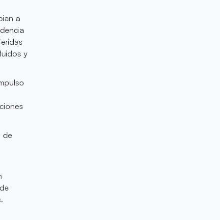
bian a
ndencia
feridas
luidos y
impulso
uciones
s de
s
n
 de
.