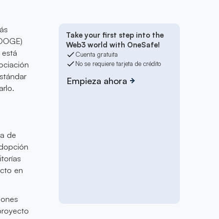
más
Take your first step into the
(DOGE)
Web3 world with OneSafe!
 está
Cuenta gratuita
ociación
No se requiere tarjeta de crédito
stándar
Empieza ahora
rlo.
ta de
adopción
torías
ecto en
lones
proyecto