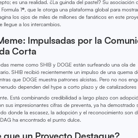
pto; es una realidad. ¿La guinda del pastel? Su asociación 
Formula 1®, que le otorga una plataforma global para mostra
magina los ojos de miles de millones de fanáticos en este proy
e llegue a los intercambios.
eme: Impulsadas por la Comun
ida Corta
nedas meme como SHIB y DOGE están surfeando una ola de
tario. SHIB recibió recientemente un impulso de una quema d
entras que DOGE muestra patrones alcistas. Pero no nos en
menudo dependen del hype a corto plazo y de catalizadores 
nte. Está combinando credibilidad a largo plazo con adopci
 Con sus impresionantes cifras de preventa, ya ha demostrado 
do donde la escasez, la adopción y el reconocimiento son dif
kDAG ha encontrado el punto dulce.
 que un Proyecto Destaque?