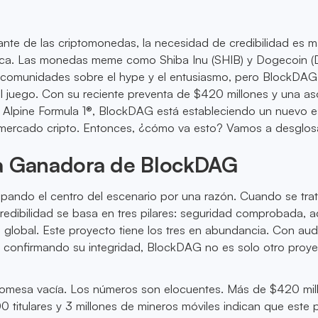
nte de las criptomonedas, la necesidad de credibilidad es 
nca. Las monedas meme como Shiba Inu (SHIB) y Dogecoin 
 comunidades sobre el hype y el entusiasmo, pero BlockDAG
l juego. Con su reciente preventa de $420 millones y una as
Alpine Formula 1®, BlockDAG está estableciendo un nuevo e
 mercado cripto. Entonces, ¿cómo va esto? Vamos a desglosa
a Ganadora de BlockDAG
ando el centro del escenario por una razón. Cuando se tra
redibilidad se basa en tres pilares: seguridad comprobada, 
d global. Este proyecto tiene los tres en abundancia. Con audi
n confirmando su integridad, BlockDAG no es solo otro proy
romesa vacía. Los números son elocuentes. Más de $420 mil
 titulares y 3 millones de mineros móviles indican que este 