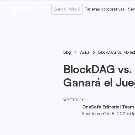
Banca
Web 3
Tarjetas corporativas
Ser
Blog
BlockDAG Vs. Moneda
Web3
BlockDAG vs.
Ganará el Jue
WRITTEN BY
OneSafe Editorial Team
Escrito por
Oct 8, 2025
•
Up