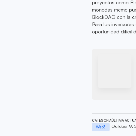
proyectos como B
monedas meme puede
BlockDAG con la cred
Para los inversore
oportunidad difícil 
CATEGORÍA
ÚLTIMA ACTU
October 9,
Web3