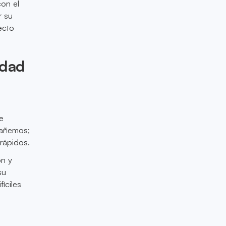
con el
r su
ecto
idad
e
gañemos;
rápidos.
ón y
su
íciles