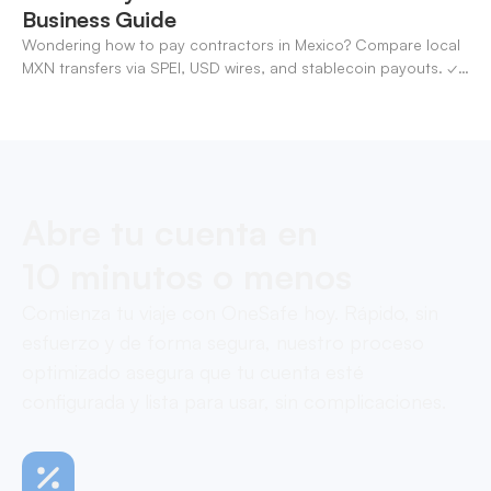
Business Guide
Wondering how to pay contractors in Mexico? Compare local
MXN transfers via SPEI, USD wires, and stablecoin payouts. ✓
Pay contractors with OneSafe.
Abre tu cuenta en
10 minutos o menos
Comienza tu viaje con OneSafe hoy. Rápido, sin
esfuerzo y de forma segura, nuestro proceso
optimizado asegura que tu cuenta esté
configurada y lista para usar, sin complicaciones.