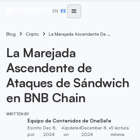
EN
ES
Blog
La Marejada Ascendente De Ataques De Sándwich En BNB Chain
Cripto
La Marejada
Ascendente de
Ataques de Sándwich
en BNB Chain
WRITTEN BY
Equipo de Contenidos de OneSafe
Escrito
Dec 8,
•
Updated
December 8,
•
5
lectura
por
2024
on
2024
mínima