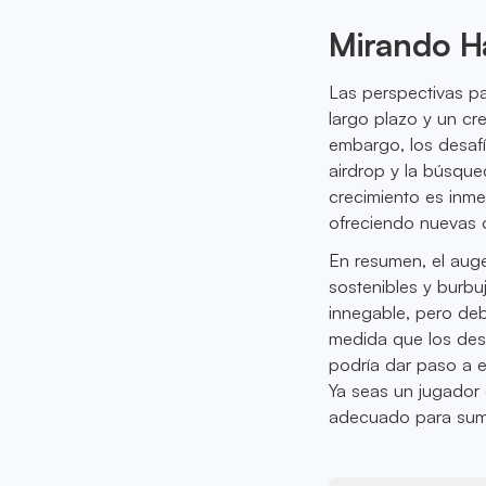
Mirando Ha
Las perspectivas p
largo plazo y un cr
embargo, los desafí
airdrop y la búsqued
crecimiento es inme
ofreciendo nuevas o
En resumen, el aug
sostenibles y burbuj
innegable, pero deb
medida que los desa
podría dar paso a e
Ya seas un jugador 
adecuado para sum