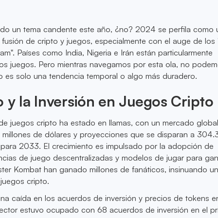
 sido un tema candente este año, ¿no? 2024 se perfila como
fusión de cripto y juegos, especialmente con el auge de los
ram". Países como India, Nigeria e Irán están particularmente
s juegos. Pero mientras navegamos por esta ola, no podemo
to es solo una tendencia temporal o algo más duradero.
 y la Inversión en Juegos Cripto
 de juegos cripto ha estado en llamas, con un mercado globa
l millones de dólares y proyecciones que se disparan a 304.3
 para 2033. El crecimiento es impulsado por la adopción de
ncias de juego descentralizadas y modelos de jugar para gan
r Kombat han ganado millones de fanáticos, insinuando un
juegos cripto.
na caída en los acuerdos de inversión y precios de tokens en
l sector estuvo ocupado con 68 acuerdos de inversión en el pr