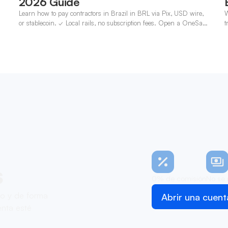
2026 Guide
Learn how to pay contractors in Brazil in BRL via Pix, USD wire,
W
n
or stablecoin. ✓ Local rails, no subscription fees. Open a OneSafe
t
account today.
c
s
0% de comisión
No se 
zo y de forma
Abrir una cuent
nta esté