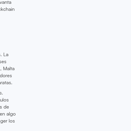
evanta
ckchain
. La
íses
, Malta
adores
ratas.
s.
culos
as de
cen algo
ger los