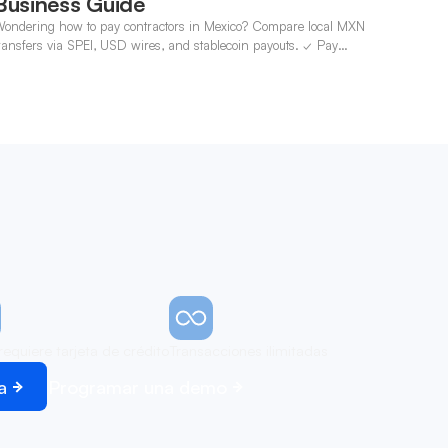
Business Guide
ondering how to pay contractors in Mexico? Compare local MXN
ransfers via SPEI, USD wires, and stablecoin payouts. ✓ Pay
ontractors with OneSafe.
requiere tarjeta de crédito
Transacciones ilimitadas
a
Programar una demo