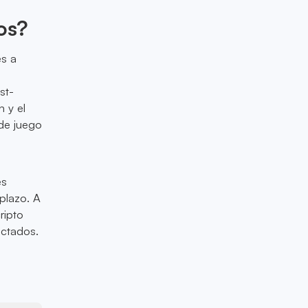
os?
es a
st-
n y el
 de juego
es
plazo. A
ripto
ectados.