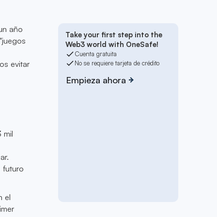
 un año
Take your first step into the
 "juegos
Web3 world with OneSafe!
Cuenta gratuita
s evitar
No se requiere tarjeta de crédito
Empieza ahora
l
 mil
ar.
 futuro
 el
imer