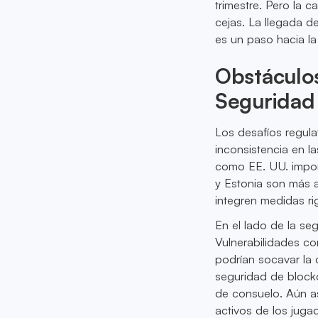
trimestre. Pero la c
cejas. La llegada d
es un paso hacia l
Obstáculos
Seguridad
Los desafíos regul
inconsistencia en la
como EE. UU. impon
y Estonia son más 
integren medidas ri
En el lado de la se
Vulnerabilidades co
podrían socavar la 
seguridad de block
de consuelo. Aún as
activos de los juga