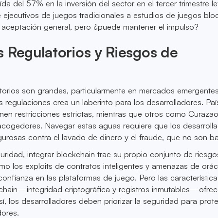
aída del 57% en la inversión del sector en el tercer trimestre l
e ejecutivos de juegos tradicionales a estudios de juegos blo
a aceptación general, pero ¿puede mantener el impulso?
 Regulatorios y Riesgos de
atorios son grandes, particularmente en mercados emergentes
s regulaciones crea un laberinto para los desarrolladores. Pa
en restricciones estrictas, mientras que otros como Curazao
acogedores. Navegar estas aguas requiere que los desarroll
gurosas contra el lavado de dinero y el fraude, que no son ba
guridad, integrar blockchain trae su propio conjunto de riesgo
mo los exploits de contratos inteligentes y amenazas de orá
confianza en las plataformas de juego. Pero las característic
chain—integridad criptográfica y registros inmutables—ofre
í, los desarrolladores deben priorizar la seguridad para prote
dores.