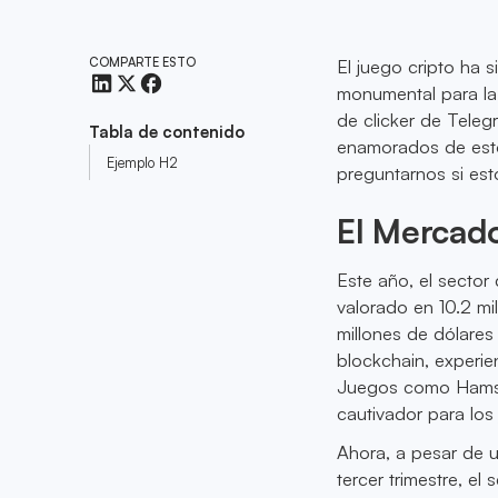
COMPARTE ESTO
El juego cripto ha
monumental para la 
de clicker de Teleg
Tabla de contenido
enamorados de esto
Ejemplo H2
preguntarnos si es
El Mercado
Este año, el sector
valorado en 10.2 mi
millones de dólares
blockchain, experie
Juegos como Hamste
cautivador para los 
Ahora, a pesar de u
tercer trimestre, e