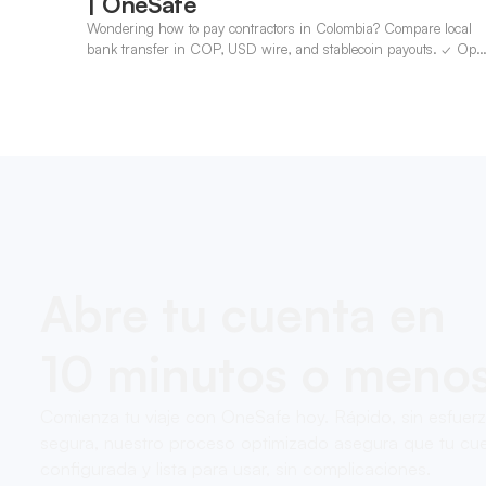
| OneSafe
Wondering how to pay contractors in Colombia? Compare local
bank transfer in COP, USD wire, and stablecoin payouts. ✓ Ope
an account with OneSafe.
Abre tu cuenta en
10 minutos o meno
Comienza tu viaje con OneSafe hoy. Rápido, sin esfuer
segura, nuestro proceso optimizado asegura que tu cue
configurada y lista para usar, sin complicaciones.