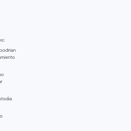
os:
 podrían
amiento
no
ar
stodia
do