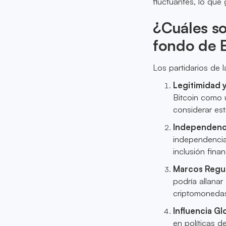
fluctuantes, lo que 
¿Cuáles so
fondo de B
Los partidarios de 
Legitimidad 
Bitcoin como u
considerar est
Independenci
independencia
inclusión finan
Marcos Regul
podría allanar
criptomoneda
Influencia Gl
en políticas 