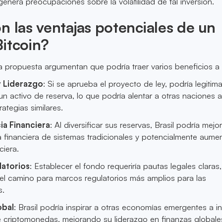
genera preocupaciones sobre la volatilidad de tal inversión.
n las ventajas potenciales de un
itcoin?
la propuesta argumentan que podría traer varios beneficios a B
y Liderazgo
: Si se aprueba el proyecto de ley, podría legitima
n activo de reserva, lo que podría alentar a otras naciones 
rategias similares.
a Financiera
: Al diversificar sus reservas, Brasil podría mejo
 financiera de sistemas tradicionales y potencialmente aumen
ciera.
atorios
: Establecer el fondo requeriría pautas legales claras
 el camino para marcos regulatorios más amplios para las
s.
obal
: Brasil podría inspirar a otras economías emergentes a i
de criptomonedas, mejorando su liderazgo en finanzas globale