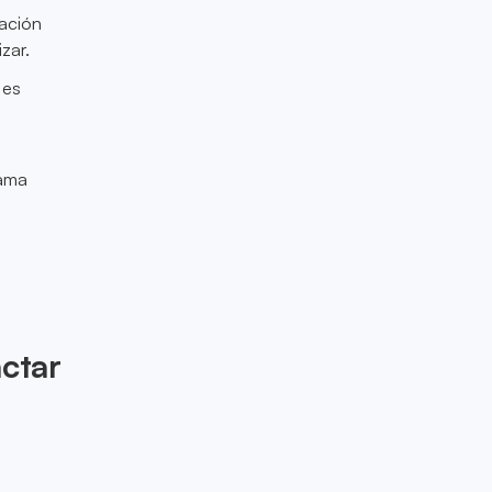
cación
zar.
 es
rama
l
ctar