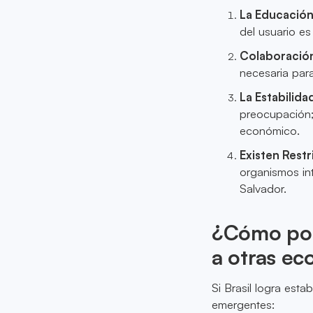
La Educación
del usuario es 
Colaboración
necesaria para
La Estabilid
preocupación;
económico.
Existen Restr
organismos int
Salvador.
¿Cómo podr
a otras e
Si Brasil logra esta
emergentes: