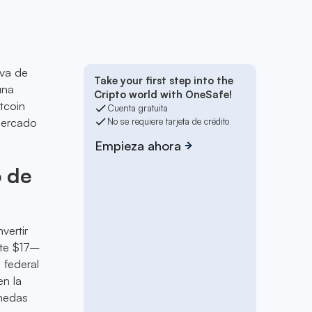
iva de
Take your first step into the
una
Cripto world with OneSafe!
tcoin
Cuenta gratuita
 mercado
No se requiere tarjeta de crédito
Empieza ahora
o de
vertir
nte $17–
 federal
en la
onedas