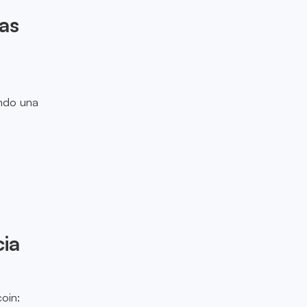
as
endo una
cia
oin: