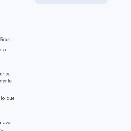
rasil:
r a
a
rar su
tar la
, lo que
nnovar
s.