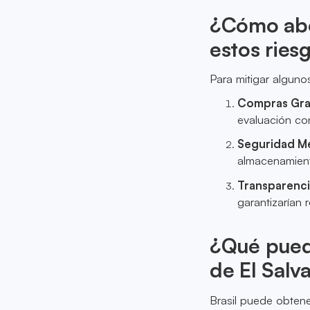
¿Cómo abo
estos ries
Para mitigar alguno
Compras Gra
evaluación co
Seguridad M
almacenamient
Transparenci
garantizarían 
¿Qué puede
de El Salv
Brasil puede obtene