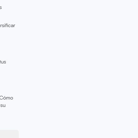
s
rsificar
tus
. Cómo
 su