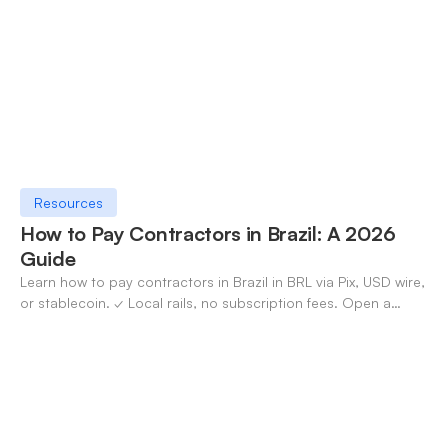
Resources
How to Pay Contractors in Brazil: A 2026
Guide
Learn how to pay contractors in Brazil in BRL via Pix, USD wire,
or stablecoin. ✓ Local rails, no subscription fees. Open a
OneSafe account today.