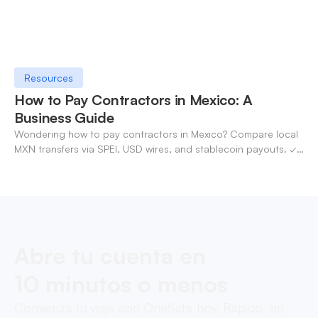
Resources
How to Pay Contractors in Mexico: A
Business Guide
Wondering how to pay contractors in Mexico? Compare local
MXN transfers via SPEI, USD wires, and stablecoin payouts. ✓
Pay contractors with OneSafe.
Abre tu cuenta en
10 minutos o menos
Comienza tu viaje con OneSafe hoy. Rápido, sin