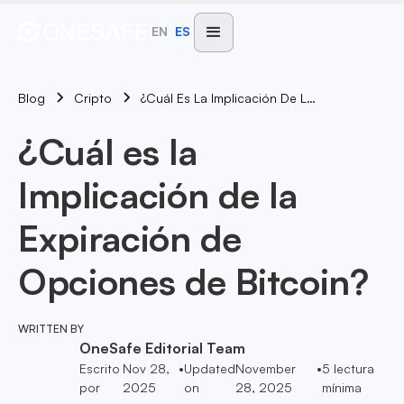
EN
ES
Blog
¿Cuál Es La Implicación De La Expiración De Opciones De Bitcoin?
Cripto
¿Cuál es la
Implicación de la
Expiración de
Opciones de Bitcoin?
WRITTEN BY
OneSafe Editorial Team
Escrito
Nov 28,
•
Updated
November
•
5
lectura
por
2025
on
28, 2025
mínima