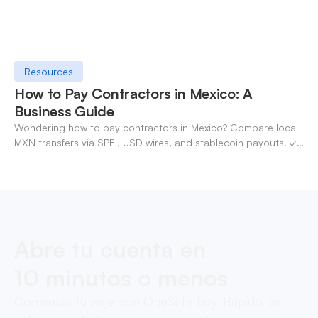
Resources
How to Pay Contractors in Mexico: A
Business Guide
Wondering how to pay contractors in Mexico? Compare local
MXN transfers via SPEI, USD wires, and stablecoin payouts. ✓
Pay contractors with OneSafe.
Abre tu cuenta en
10 minutos o menos
Comienza tu viaje con OneSafe hoy. Rápido, sin