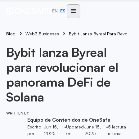
EN
ES
Blog
Bybit Lanza Byreal Para Revolucionar El Panorama DeFi De Solana
Web3 Busineses
Bybit lanza Byreal
para revolucionar el
panorama DeFi de
Solana
WRITTEN BY
Equipo de Contenidos de OneSafe
Escrito
Jun 15,
•
Updated
June 15,
•
5
lectura
por
2025
on
2025
mínima