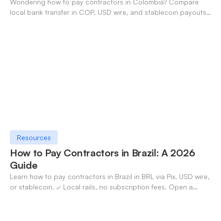
Wondering how to pay contractors in Colombia? Compare
local bank transfer in COP, USD wire, and stablecoin payouts.
✓ Open an account with OneSafe.
Resources
How to Pay Contractors in Brazil: A 2026
Guide
Learn how to pay contractors in Brazil in BRL via Pix, USD wire,
or stablecoin. ✓ Local rails, no subscription fees. Open a
OneSafe account today.