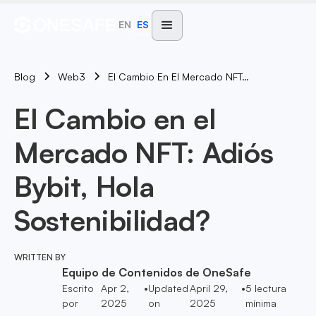
EN
ES
Blog
El Cambio En El Mercado NFT: Adiós Bybit, Hola Sostenibilidad?
Web3
El Cambio en el
Mercado NFT: Adiós
Bybit, Hola
Sostenibilidad?
WRITTEN BY
Equipo de Contenidos de OneSafe
Escrito
Apr 2,
•
Updated
April 29,
•
5
lectura
por
2025
on
2025
mínima