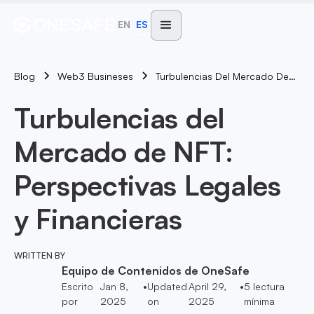
EN
ES
Blog
Turbulencias Del Mercado De NFT: Perspectivas Legales Y Financieras
Web3 Busineses
Turbulencias del
Mercado de NFT:
Perspectivas Legales
y Financieras
WRITTEN BY
Equipo de Contenidos de OneSafe
Escrito
Jan 8,
•
Updated
April 29,
•
5
lectura
por
2025
on
2025
mínima