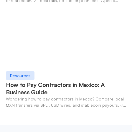
or stablecoin. ✓ Local rails, no subscription fees. Open a
OneSafe account today.
Resources
How to Pay Contractors in Mexico: A
Business Guide
Wondering how to pay contractors in Mexico? Compare local
MXN transfers via SPEI, USD wires, and stablecoin payouts. ✓
Pay contractors with OneSafe.