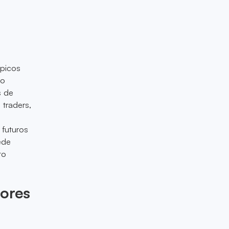
 picos
do
s de
 traders,
 futuros
ede
to
sores