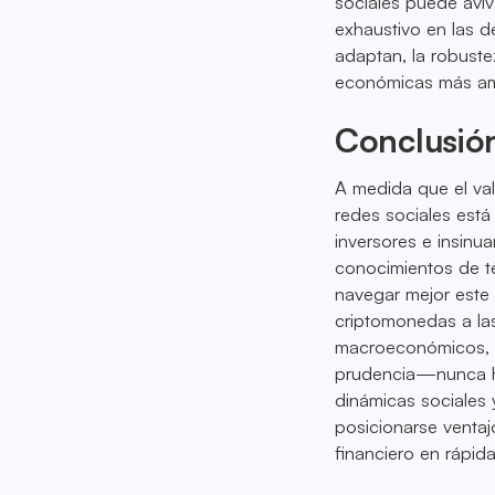
sociales puede aviva
exhaustivo en las d
adaptan, la robustez
económicas más am
Conclusió
A medida que el val
redes sociales está
inversores e insin
conocimientos de te
navegar mejor este
criptomonedas a las
macroeconómicos, 
prudencia—nunca ha
dinámicas sociales
posicionarse venta
financiero en rápid