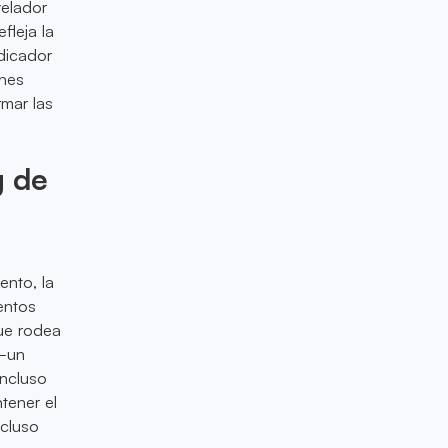
velador
fleja la
ndicador
ones
rmar las
g de
ento, la
entos
que rodea
a—un
incluso
tener el
ncluso