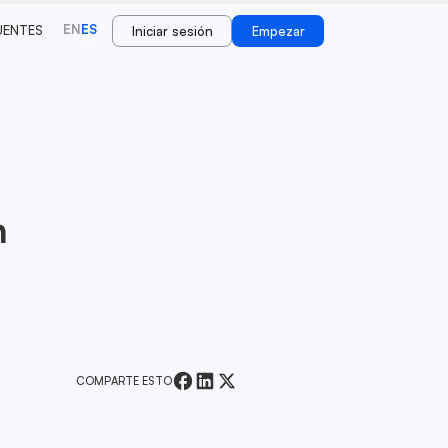
EN
ES
UENTES
Iniciar sesión
Empezar
n
COMPARTE ESTO