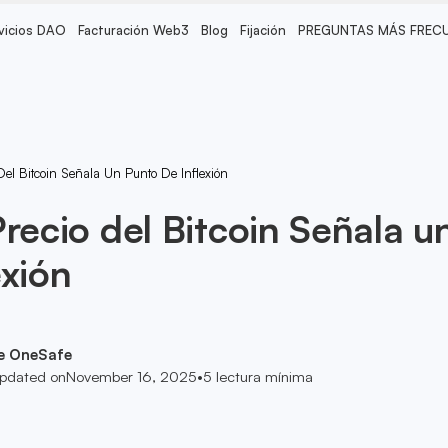
vicios DAO
Facturación Web3
Blog
Fijación
PREGUNTAS MÁS FREC
Del Bitcoin Señala Un Punto De Inflexión
recio del Bitcoin Señala u
exión
e OneSafe
pdated on
November 16, 2025
•
5
lectura mínima