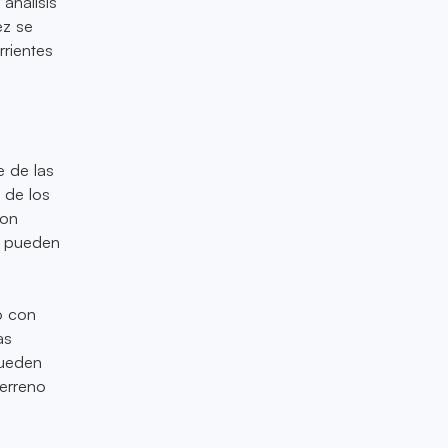
análisis
ez se
rrientes
e de las
 de los
con
es pueden
o con
as
pueden
erreno