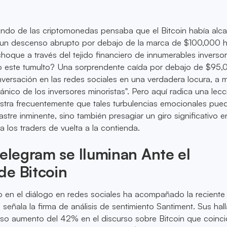
ndo de las criptomonedas pensaba que el Bitcoin había alc
 un descenso abrupto por debajo de la marca de $100,000 
oque a través del tejido financiero de innumerables inversor
 este tumulto? Una sorprendente caída por debajo de $95,
nversación en las redes sociales en una verdadera locura, a
nico de los inversores minoristas". Pero aquí radica una lecc
a ilustra frecuentemente que tales turbulencias emocionales pu
stre inminente, sino también presagiar un giro significativo e
 los traders de vuelta a la contienda.
Telegram se Iluminan Ante el
de Bitcoin
 en el diálogo en redes sociales ha acompañado la reciente
 señala la firma de análisis de sentimiento Santiment. Sus hal
so aumento del 42% en el discurso sobre Bitcoin que coinc