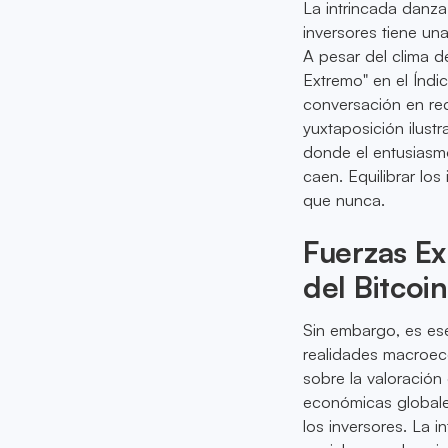
La intrincada danza
inversores tiene un
A pesar del clima d
Extremo" en el Índ
conversación en red
yuxtaposición ilust
donde el entusiasmo
caen. Equilibrar los
que nunca.
Fuerzas Ex
del Bitcoin
Sin embargo, es ese
realidades macroec
sobre la valoración
económicas globales
los inversores. La 