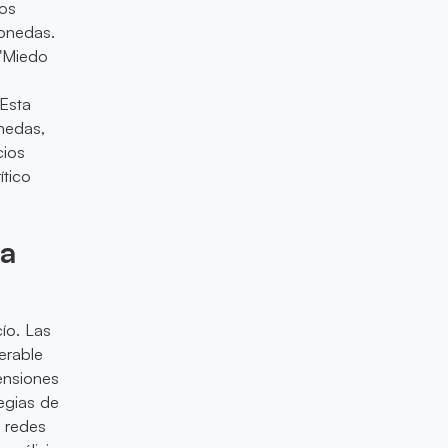
los
monedas.
 "Miedo
 Esta
onedas,
cios
ítico
ia
ío. Las
erable
tensiones
egias de
n redes