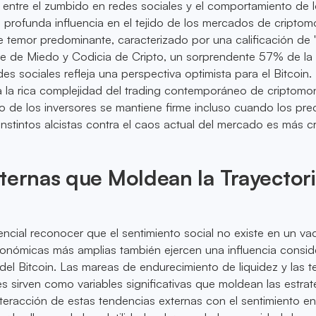
 entre el zumbido en redes sociales y el comportamiento de 
a profunda influencia en el tejido de los mercados de cripto
e temor predominante, caracterizado por una calificación de
ice de Miedo y Codicia de Cripto, un sorprendente 57% de la
es sociales refleja una perspectiva optimista para el Bitcoin.
ra la rica complejidad del trading contemporáneo de criptom
 de los inversores se mantiene firme incluso cuando los pre
 instintos alcistas contra el caos actual del mercado es más cr
ternas que Moldean la Trayector
ncial reconocer que el sentimiento social no existe en un vac
onómicas más amplias también ejercen una influencia consid
 del Bitcoin. Las mareas de endurecimiento de liquidez y las 
 sirven como variables significativas que moldean las estrat
interacción de estas tendencias externas con el sentimiento e