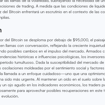
r las llamas de la volatilidad, subrayando la necesidad de un 
ecisiones de trading. A medida que las condiciones de liquid
 del Bitcoin enfrentará un escrutinio en el contexto de las co
plias.
n
or del Bitcoin se desploma por debajo de $95,000, el paisaj
 en llamas con conversación, reflejando la creciente inquietud
uando posibles cambios en el impulso del mercado. Armados 
ndencias históricas e influencias psicológicas, los inversor
 período tumultuoso. Dada la susceptibilidad del mercado de
 oscilaciones moldeadas por el sentimiento social y factores
la llamada a un enfoque cuidadoso—uno que una optimism
 sido más urgente. Al mantener un oído en el suelo sobre l
 y un ojo agudo en los indicadores económicos, los traders 
josamente para aprovechar posibles recuperaciones en este t
a evolución.