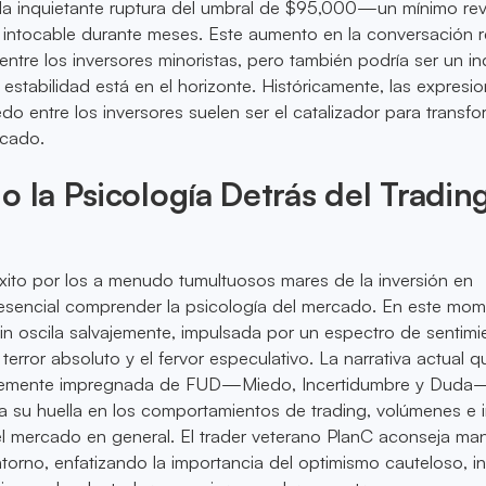
la inquietante ruptura del umbral de $95,000—un mínimo re
intocable durante meses. Este aumento en la conversación re
entre los inversores minoristas, pero también podría ser un i
estabilidad está en el horizonte. Históricamente, las expresi
edo entre los inversores suelen ser el catalizador para transfo
rcado.
o la Psicología Detrás del Tradin
xito por los a menudo tumultuosos mares de la inversión en
esencial comprender la psicología del mercado. En este mom
oin oscila salvajemente, impulsada por un espectro de sentimi
 terror absoluto y el fervor especulativo. La narrativa actual 
uertemente impregnada de FUD—Miedo, Incertidumbre y Dud
a su huella en los comportamientos de trading, volúmenes e 
l mercado en general. El trader veterano PlanC aconseja man
entorno, enfatizando la importancia del optimismo cauteloso, i