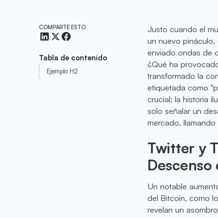
COMPARTE ESTO
Justo cuando el mu
un nuevo pináculo,
enviado ondas de ch
Tabla de contenido
¿Qué ha provocado
Ejemplo H2
transformado la co
etiquetada como "pá
crucial: la histori
solo señalar un desa
mercado, llamando a
Twitter y 
Descenso 
Un notable aumento
del Bitcoin, como lo
revelan un asombro