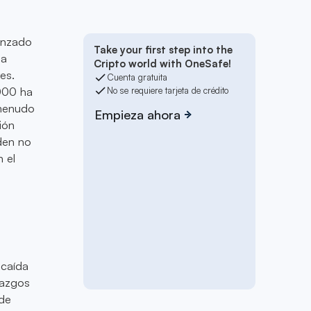
anzado
Take your first step into the
ha
Cripto world with OneSafe!
es.
Cuenta gratuita
000 ha
No se requiere tarjeta de crédito
 menudo
Empieza ahora
ión
eden no
n el
 caída
lazgos
ide