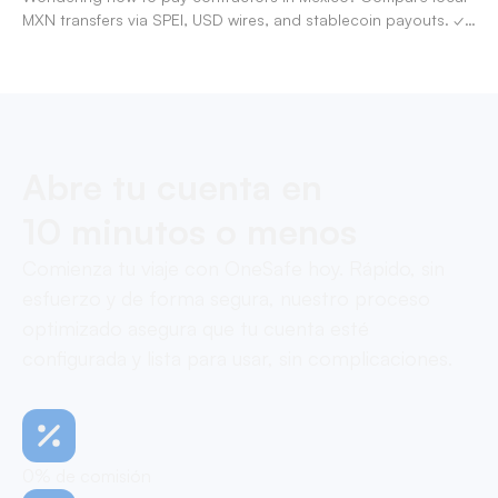
MXN transfers via SPEI, USD wires, and stablecoin payouts. ✓
Pay contractors with OneSafe.
Abre tu cuenta en
10 minutos o menos
Comienza tu viaje con OneSafe hoy. Rápido, sin
esfuerzo y de forma segura, nuestro proceso
optimizado asegura que tu cuenta esté
configurada y lista para usar, sin complicaciones.
0% de comisión