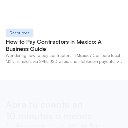
Resources
How to Pay Contractors in Mexico: A
Business Guide
Wondering how to pay contractors in Mexico? Compare local
MXN transfers via SPEI, USD wires, and stablecoin payouts. ✓
Pay contractors with OneSafe.
Abre tu cuenta en
10 minutos o menos
Comienza tu viaje con OneSafe hoy. Rápido, sin