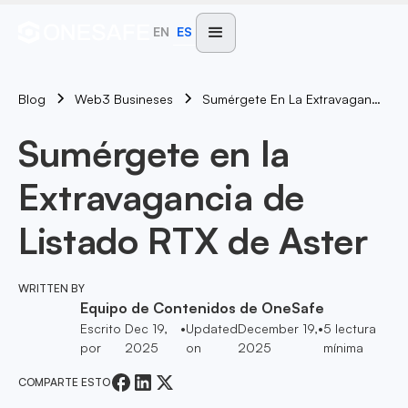
EN
ES
Blog
Sumérgete En La Extravagancia De Listado RTX De Aster
Web3 Busineses
Sumérgete en la
Extravagancia de
Listado RTX de Aster
WRITTEN BY
Equipo de Contenidos de OneSafe
Escrito
Dec 19,
•
Updated
December 19,
•
5
lectura
por
2025
on
2025
mínima
COMPARTE ESTO