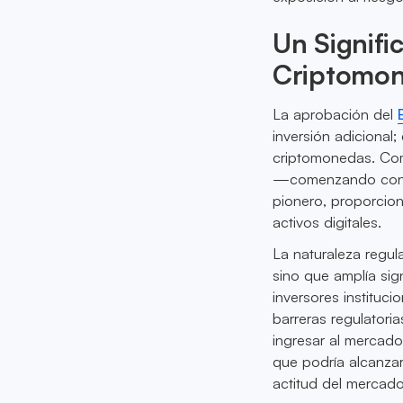
Un Signifi
Criptomon
La aprobación del
inversión adicional
criptomonedas. Com
—comenzando con B
pionero, proporcion
activos digitales.
La naturaleza regul
sino que amplía sig
inversores instituci
barreras regulatoria
ingresar al mercado
que podría alcanzar
actitud del mercado