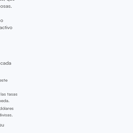
cosas.
do
activo
, cada
este
las tasas
neda.
 dólares
ivisas.
su