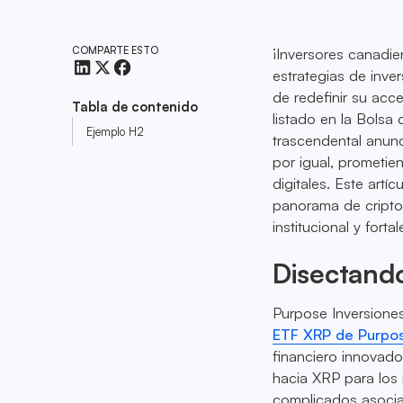
COMPARTE ESTO
¡Inversores canadie
estrategias de inve
de redefinir su ac
Tabla de contenido
listado en la Bolsa
Ejemplo H2
trascendental anunc
por igual, prometi
digitales. Este artí
panorama de cripto
institucional y fort
Disectando
Purpose Inversione
ETF XRP de Purpo
financiero innovado
hacia XRP para los
complicados asocia