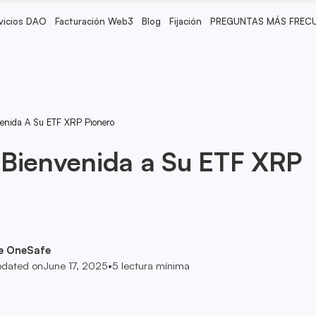
vicios DAO
Facturación Web3
Blog
Fijación
PREGUNTAS MÁS FREC
enida A Su ETF XRP Pionero
 Bienvenida a Su ETF XRP
e OneSafe
dated on
June 17, 2025
•
5
lectura mínima