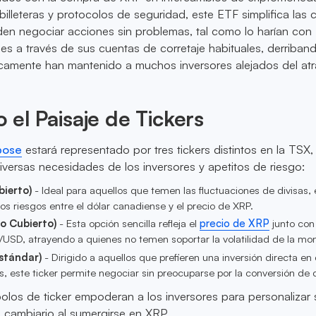
 billeteras y protocolos de seguridad, este ETF simplifica las 
en negociar acciones sin problemas, tal como lo harían con
les a través de sus cuentas de corretaje habituales, derriban
icamente han mantenido a muchos inversores alejados del atr
el Paisaje de Tickers
pose
estará representado por tres tickers distintos en la TSX
versas necesidades de los inversores y apetitos de riesgo:
ierto)
- Ideal para aquellos que temen las fluctuaciones de divisas, 
los riesgos entre el dólar canadiense y el precio de XRP.
o Cubierto)
- Esta opción sencilla refleja el
precio de XRP
junto con 
SD, atrayendo a quienes no temen soportar la volatilidad de la mo
stándar)
- Dirigido a aquellos que prefieren una inversión directa en
 este ticker permite negociar sin preocuparse por la conversión de d
olos de ticker empoderan a los inversores para personalizar 
o cambiario al sumergirse en XRP.