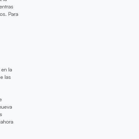
entras
os. Para
 en la
e las
e
 nueva
os
—ahora