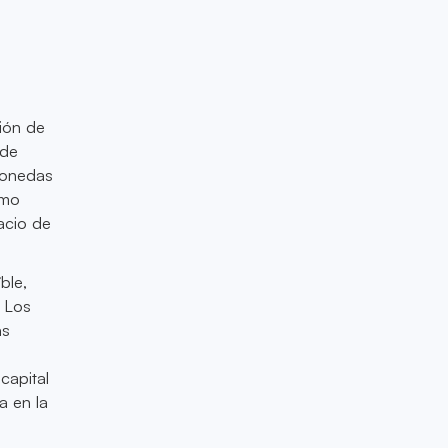
ión de
 de
monedas
omo
acio de
ble,
. Los
as
a
capital
a en la