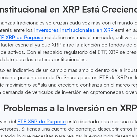
 Institucional en XRP Está Crecien
inanzas tradicionales se cruzan cada vez más con el mundo d
nterés entre los
inversores institucionales en XRP
está en a
TF XRP de Purpose
estabilice aún más el mercado, cultivand
factor esencial ya que XRP atrae la atención de fondos de c
de activos. Con el respaldo regulatorio del ETF, XRP se pre
idato para las carteras institucionales.
o es indicativo de un cambio más amplio dentro de la industr
 reciente presentación de ProShares para un ETF de XRP en l
e movimiento señala una creciente confianza en el marco reg
a demanda de vehículos de inversión en criptomonedas diver
 Problemas a la Inversión en XRP
avés del
ETF XRP de Purpose
está diseñado para ser una rut
versores. Si tienes una cuenta de corretaje, descubrir estos t
es todo lo que necesitas para realizar la exposición deseada 