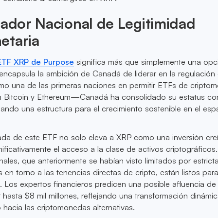
cador Nacional de Legitimidad
etaria
ETF XRP de Purpose
significa más que simplemente una opc
; encapsula la ambición de Canadá de liderar en la regulación
o una de las primeras naciones en permitir ETFs de cripto
itcoin y Ethereum—Canadá ha consolidado su estatus c
ando una estructura para el crecimiento sostenible en el esp
ada de este ETF no solo eleva a XRP como una inversión creí
nificativamente el acceso a la clase de activos criptográficos
onales, que anteriormente se habían visto limitados por estrict
s en torno a las tenencias directas de cripto, están listos par
. Los expertos financieros predicen una posible afluencia de 
 hasta $8 mil millones, reflejando una transformación dinámic
 hacia las criptomonedas alternativas.