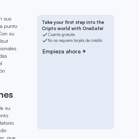
n sus
Take your first step into the
a punto
Cripto world with OneSafe!
Con su
Cuenta gratuita
ebut
No se requiere tarjeta de crédito
cionales
Empieza ahora
das
l
ión
nes
de su
ento
latorio
udo
as, que