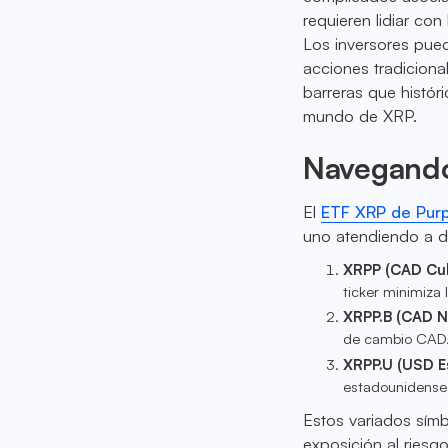
requieren lidiar con
Los inversores pued
acciones tradiciona
barreras que histór
mundo de XRP.
Navegando 
El
ETF XRP de Pur
uno atendiendo a di
XRPP (CAD Cub
ticker minimiza 
XRPP.B (CAD N
de cambio CAD/U
XRPP.U (USD E
estadounidenses,
Estos variados símb
exposición al riesg