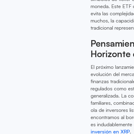
moneda. Este ETF o
evita las complejid
muchos, la capacida
tradicional represen
Pensamient
Horizonte
El próximo lanzami
evolución del merc
finanzas tradicional
regulados como est
generalizada. La co
familiares, combina
ola de inversores li
encontramos al bor
es indudablemente 
inversión en XRP
.