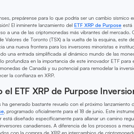
nses, prepárense para lo que podría ser un cambio sísmico e
rsión! El inminente lanzamiento del
ETF XRP de Purpose
está 
ceso a una de las criptomonedas más vibrantes del mercado. 
 de Valores de Toronto (TSX) a la vuelta de la esquina, este d
ia una nueva frontera para los inversores minoristas e institu
endo una entrada simplificada al dinámico mundo de las mone
culo profundiza en la importancia de este innovador ETF para e
monedas de Canadá y su potencial para remodelar la invers
alecer la confianza en XRP.
 el ETF XRP de Purpose Inversio
s ha generado bastante revuelo con el próximo lanzamiento 
se
, programado oficialmente para el 18 de junio. Este instrum
r está diseñado específicamente para allanar un camino regu
 inversores canadienses. A diferencia de los procesos a men
dos con la compra de XRP en intercambios de criptomoned