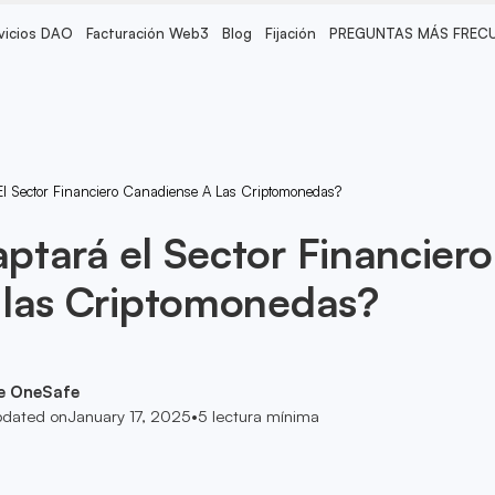
vicios DAO
Facturación Web3
Blog
Fijación
PREGUNTAS MÁS FREC
l Sector Financiero Canadiense A Las Criptomonedas?
tará el Sector Financiero
 las Criptomonedas?
e OneSafe
dated on
January 17, 2025
•
5
lectura mínima