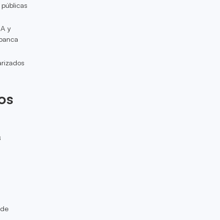
 públicas
IA y
 banca
arizados
os
s
ede