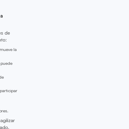
la
es de
pto:
omueve la
n puede
de
participar
ores.
agilizar
cado.