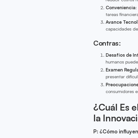
Conveniencia
:
tareas financie
Avance Tecnol
capacidades de 
Contras:
Desafíos de In
humanos puede 
Examen Regula
presentar dificu
Preocupacione
consumidores es
¿Cuál Es e
la Innovac
P: ¿Cómo influyen