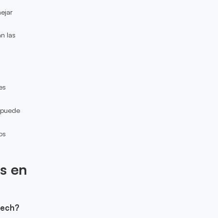
nejar
n las
es
s puede
os
os en
tech?