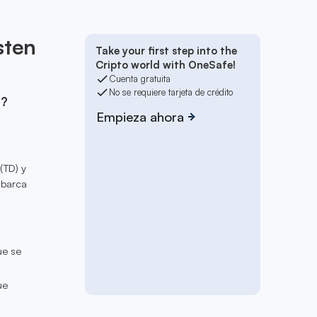
sten
Take your first step into the
Cripto world with OneSafe!
Cuenta gratuita
No se requiere tarjeta de crédito
á?
Empieza ahora
(TD) y
abarca
ue se
ue