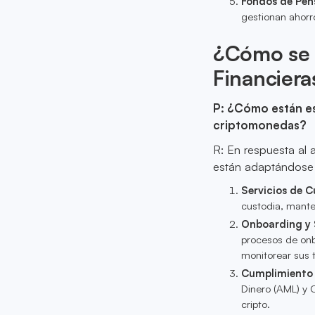
Fondos de Pen
gestionan ahorro
¿Cómo se E
Financiera
P: ¿Cómo están es
criptomonedas?
R: En respuesta al 
están adaptándose a
Servicios de C
custodia, manten
Onboarding y 
procesos de onbo
monitorear sus t
Cumplimiento
Dinero (AML) y 
cripto.