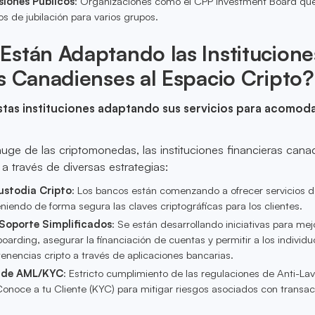
siones Públicos
: Organizaciones como el CPP Investment Board qu
s de jubilación para varios grupos.
stán Adaptando las Institucione
s Canadienses al Espacio Cripto?
tas instituciones adaptando sus servicios para acomoda
auge de las criptomonedas, las instituciones financieras cana
 través de diversas estrategias:
ustodia Cripto
: Los bancos están comenzando a ofrecer servicios 
iendo de forma segura las claves criptográficas para los clientes.
Soporte Simplificados
: Se están desarrollando iniciativas para mej
arding, asegurar la financiación de cuentas y permitir a los individu
enencias cripto a través de aplicaciones bancarias.
 de AML/KYC
: Estricto cumplimiento de las regulaciones de Anti-La
Conoce a tu Cliente (KYC) para mitigar riesgos asociados con transa