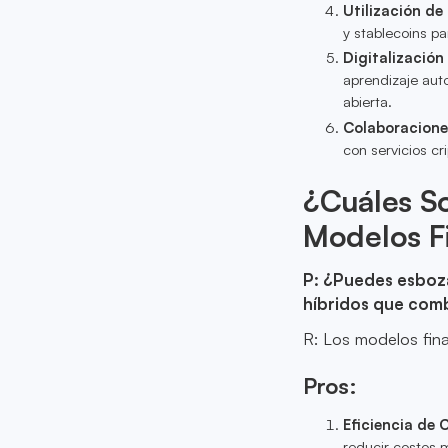
Utilización de
y stablecoins pa
Digitalización
aprendizaje aut
abierta.
Colaboracione
con servicios cr
¿Cuáles So
Modelos F
P: ¿Puedes esboza
híbridos que comb
R: Los modelos fina
Pros:
Eficiencia de 
reducir costos m