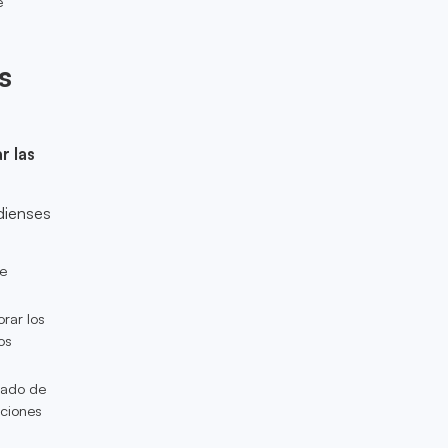
e
s
r las
dienses
de
orar los
os
vado de
cciones