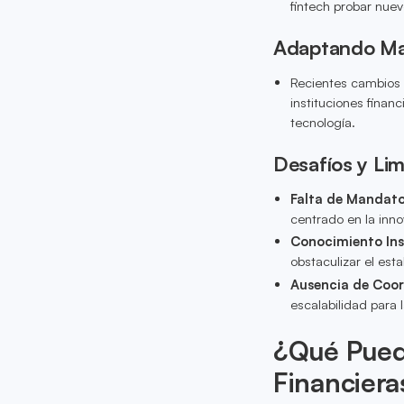
fintech probar nue
Adaptando Ma
Recientes cambios l
instituciones finan
tecnología.
Desafíos y Lim
Falta de Mandato
centrado en la inno
Conocimiento Inst
obstaculizar el est
Ausencia de Coor
escalabilidad para 
¿Qué Puede
Financiera