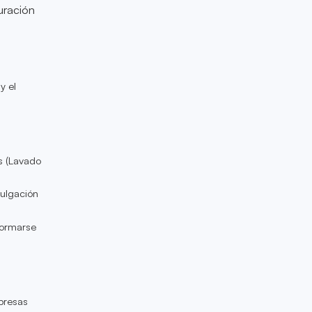
uración
y el
s (Lavado
vulgación
formarse
presas