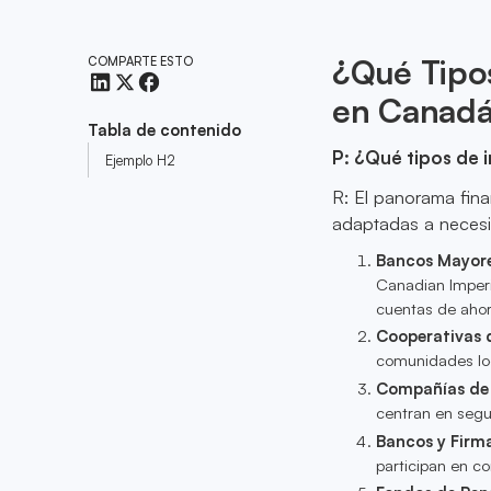
¿Qué Tipos
COMPARTE ESTO
en Canad
Tabla de contenido
P: ¿Qué tipos de 
Ejemplo H2
R: El panorama fina
adaptadas a necesid
Bancos Mayor
Canadian Imperi
cuentas de ahor
Cooperativas 
comunidades loc
Compañías de
centran en segu
Bancos y Firma
participan en co