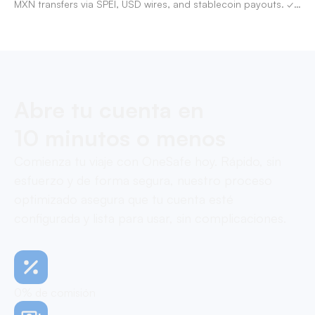
MXN transfers via SPEI, USD wires, and stablecoin payouts. ✓
Pay contractors with OneSafe.
Abre tu cuenta en
10 minutos o menos
Comienza tu viaje con OneSafe hoy. Rápido, sin
esfuerzo y de forma segura, nuestro proceso
optimizado asegura que tu cuenta esté
configurada y lista para usar, sin complicaciones.
0% de comisión