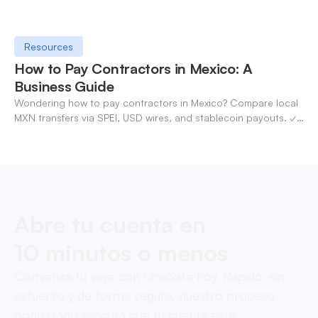
Resources
How to Pay Contractors in Mexico: A
Business Guide
Wondering how to pay contractors in Mexico? Compare local
MXN transfers via SPEI, USD wires, and stablecoin payouts. ✓
Pay contractors with OneSafe.
Abre tu cuenta en
10 minutos o menos
Comienza tu viaje con OneSafe hoy. Rápido, sin
esfuerzo y de forma segura, nuestro proceso
optimizado asegura que tu cuenta esté