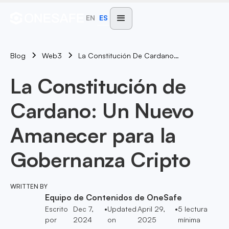
EN
ES
Blog
La Constitución De Cardano: Un Nuevo Amanecer Para La Gobernanza Cripto
Web3
La Constitución de
Cardano: Un Nuevo
Amanecer para la
Gobernanza Cripto
WRITTEN BY
Equipo de Contenidos de OneSafe
Escrito
Dec 7,
•
Updated
April 29,
•
5
lectura
por
2024
on
2025
mínima