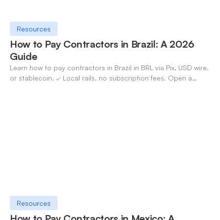
Resources
How to Pay Contractors in Brazil: A 2026
Guide
Learn how to pay contractors in Brazil in BRL via Pix, USD wire,
or stablecoin. ✓ Local rails, no subscription fees. Open a
OneSafe account today.
Resources
How to Pay Contractors in Mexico: A