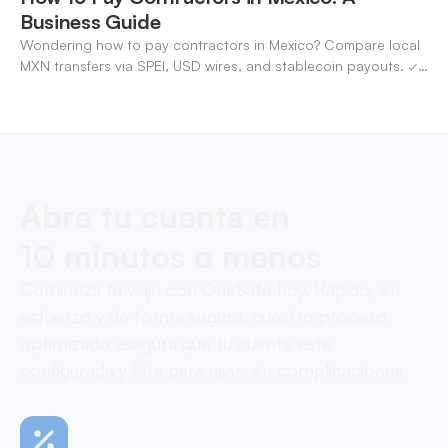
Business Guide
Wondering how to pay contractors in Mexico? Compare local
MXN transfers via SPEI, USD wires, and stablecoin payouts. ✓
Pay contractors with OneSafe.
Abre tu cuenta en
10 minutos o menos
Comienza tu viaje con OneSafe hoy. Rápido, sin
esfuerzo y de forma segura, nuestro proceso
optimizado asegura que tu cuenta esté
configurada y lista para usar, sin complicaciones.