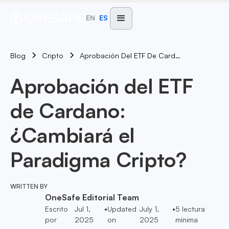
EN
ES
Blog
Aprobación Del ETF De Cardano: ¿Cambiará El Paradigma Cripto?
Cripto
Aprobación del ETF
de Cardano:
¿Cambiará el
Paradigma Cripto?
WRITTEN BY
OneSafe Editorial Team
Escrito
Jul 1,
•
Updated
July 1,
•
5
lectura
por
2025
on
2025
mínima