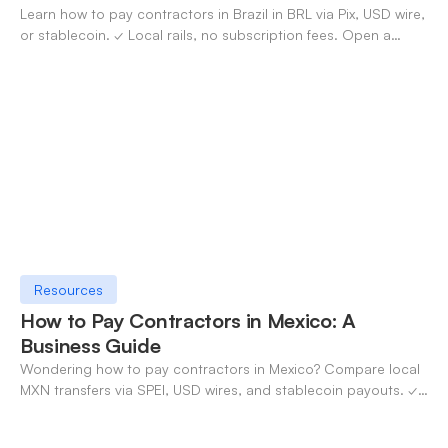
Learn how to pay contractors in Brazil in BRL via Pix, USD wire,
or stablecoin. ✓ Local rails, no subscription fees. Open a
OneSafe account today.
Resources
How to Pay Contractors in Mexico: A
Business Guide
Wondering how to pay contractors in Mexico? Compare local
MXN transfers via SPEI, USD wires, and stablecoin payouts. ✓
Pay contractors with OneSafe.