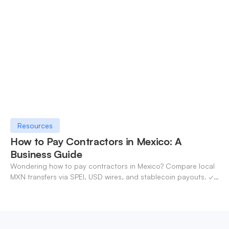
OneSafe account today.
Resources
How to Pay Contractors in Mexico: A
Business Guide
Wondering how to pay contractors in Mexico? Compare local
MXN transfers via SPEI, USD wires, and stablecoin payouts. ✓
Pay contractors with OneSafe.