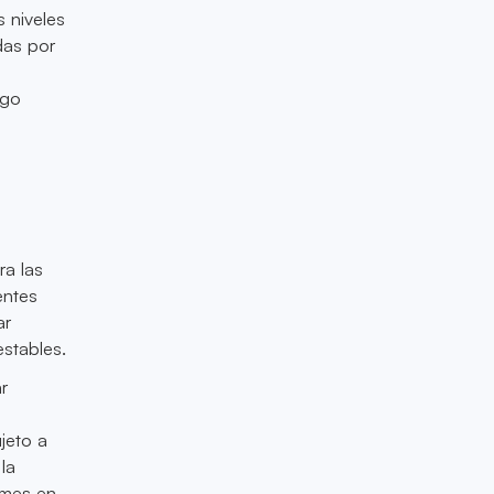
s niveles
das por
rgo
ra las
entes
ar
stables.
r
jeto a
la
ymes en