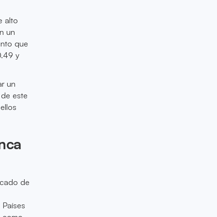
e alto
en un
ento que
0.49 y
ar un
 de este
ellos
anca
ercado de
. Países
o como