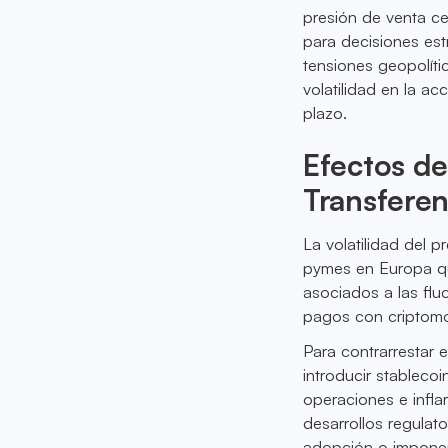
presión de venta cer
para decisiones es
tensiones geopolít
volatilidad en la a
plazo.
Efectos de
Transferen
La volatilidad del 
pymes en Europa qu
asociados a las fl
pagos con criptomo
Para contrarrestar 
introducir stablecoi
operaciones e infla
desarrollos regulat
adopción o imponer