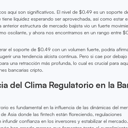
os aquí son significativos. El nivel de $0.49 es un soporte d
 tiene liquidez esperando ser aprovechada, así como estar 
a anterior estructura de mercado bajista vio un fuerte movimi
mo oscilante, y ahora nos encontramos en un rango entre $
rar el soporte de $0.49 con un volumen fuerte, podría afirm
ugerir una tendencia alcista continua. Pero si cae por debajo
para una retracción más profunda, lo cual es crucial para aqu
es bancarias cripto.
cia del Clima Regulatorio en la B
orio es fundamental en la influencia de las dinámicas del m
de Asia donde las fintech están floreciendo, regulaciones
 infundir confianza en los inversores y estabilizar el mercado
apón han creado marcos que fomentan tanto el cumplimient