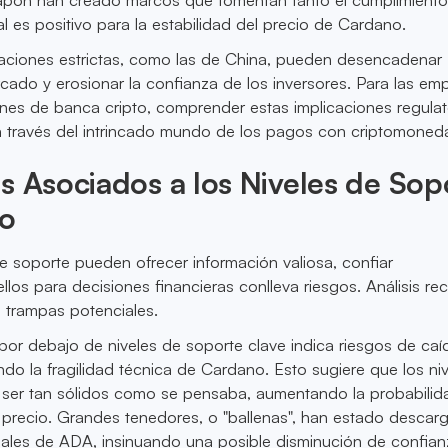
al es positivo para la estabilidad del precio de Cardano.
laciones estrictas, como las de China, pueden desencadenar
ercado y erosionar la confianza de los inversores. Para las em
nes de banca cripto, comprender estas implicaciones regulat
a través del intrincado mundo de los pagos con criptomoned
s Asociados a los Niveles de Sop
no
 de soporte pueden ofrecer información valiosa, confiar
los para decisiones financieras conlleva riesgos. Análisis rec
 trampas potenciales.
por debajo de niveles de soporte clave indica riesgos de caí
ndo la fragilidad técnica de Cardano. Esto sugiere que los ni
ser tan sólidos como se pensaba, aumentando la probabilid
 precio. Grandes tenedores, o "ballenas", han estado desca
iales de ADA, insinuando una posible disminución de confian