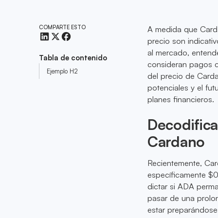
COMPARTE ESTO
A medida que Carda
precio son indicati
al mercado, entende
Tabla de contenido
consideran pagos 
Ejemplo H2
del precio de Carda
potenciales y el fu
planes financieros.
Decodifica
Cardano
Recientemente, Car
específicamente $0
dictar si ADA perma
pasar de una prolo
estar preparándose