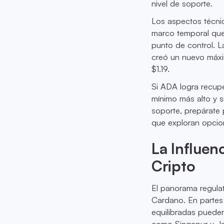
nivel de soporte.
Los aspectos técnic
marco temporal que
punto de control. L
creó un nuevo máxi
$1.19.
Si ADA logra recupe
mínimo más alto y s
soporte, prepárate 
que exploran opcion
La Influen
Cripto
El panorama regulat
Cardano. En partes 
equilibradas pueden
como Singapur y J