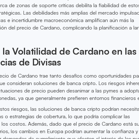
ca de zonas de soporte críticas debilita la fiabilidad de esto
tratégicas. Las debilidades más amplias del mercado impulsa
icas e incertidumbre macroeconómica amplifican aún más la
cción del precio de Cardano, complicando la planificación a la
 la Volatilidad de Cardano en las
cias de Divisas
precio de Cardano trae tanto desafíos como oportunidades pa
e consideran soluciones de banca cripto. Los riesgos inher
uctuaciones de precio pueden desanimar a las pymes a adopt
nedas, ya que generalmente prefieren entornos financieros e
estos riesgos, las soluciones de banca cripto podrían necesita
ns o estrategias de cobertura, lo que podría complicar las
r los costos. Además, dado que el precio de Cardano está su
orios, los cambios en Europa podrían aumentar la confianza y 
 demandas de cumplimiento que afecten el interés de las p