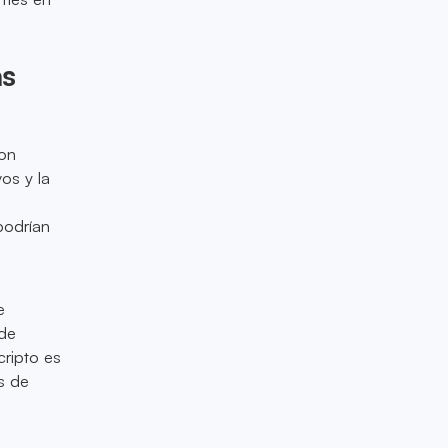
as
con
os y la
podrían
e
 de
cripto es
s de