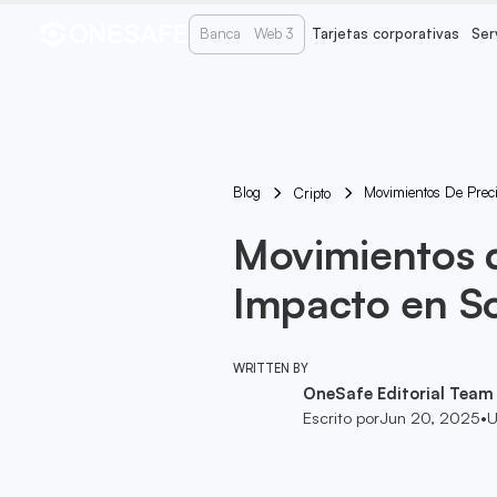
Banca
Web 3
Tarjetas corporativas
Ser
Blog
Movimientos De Prec
Cripto
Movimientos d
Impacto en So
WRITTEN BY
OneSafe Editorial Team
Escrito por
Jun 20, 2025
•
U