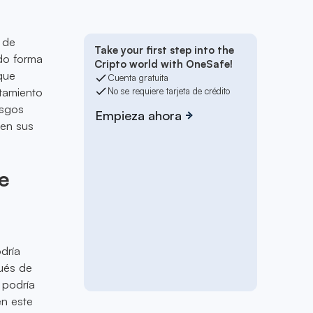
 de
Take your first step into the
ndo forma
Cripto world with OneSafe!
que
Cuenta gratuita
tamiento
No se requiere tarjeta de crédito
esgos
Empieza ahora
 en sus
e
dría
pués de
 podría
en este