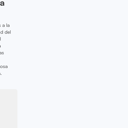
ca
 a la
ad del
l
a
as
josa
.