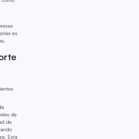
presas
orias es
as.
orte
ientes
da
veles de
ad de
rgando
za. Esta