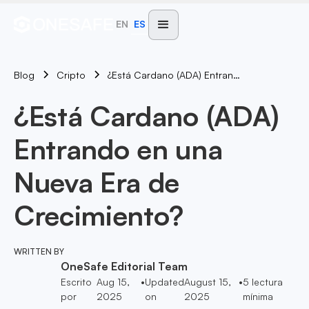
EN
ES
Blog
¿Está Cardano (ADA) Entrando En Una Nueva Era De Crecimiento?
Cripto
¿Está Cardano (ADA)
Entrando en una
Nueva Era de
Crecimiento?
WRITTEN BY
OneSafe Editorial Team
Escrito
Aug 15,
•
Updated
August 15,
•
5
lectura
por
2025
on
2025
mínima