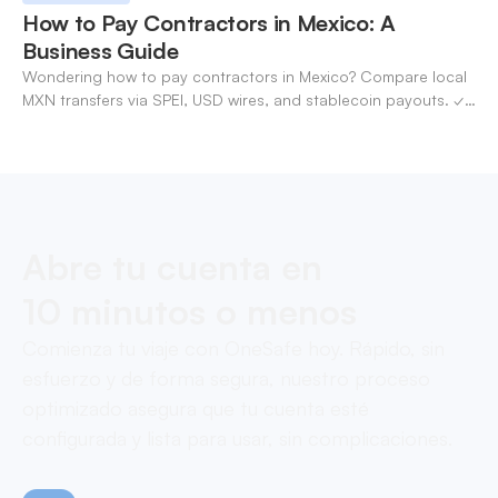
How to Pay Contractors in Mexico: A
Business Guide
Wondering how to pay contractors in Mexico? Compare local
MXN transfers via SPEI, USD wires, and stablecoin payouts. ✓
Pay contractors with OneSafe.
Abre tu cuenta en
10 minutos o menos
Comienza tu viaje con OneSafe hoy. Rápido, sin
esfuerzo y de forma segura, nuestro proceso
optimizado asegura que tu cuenta esté
configurada y lista para usar, sin complicaciones.