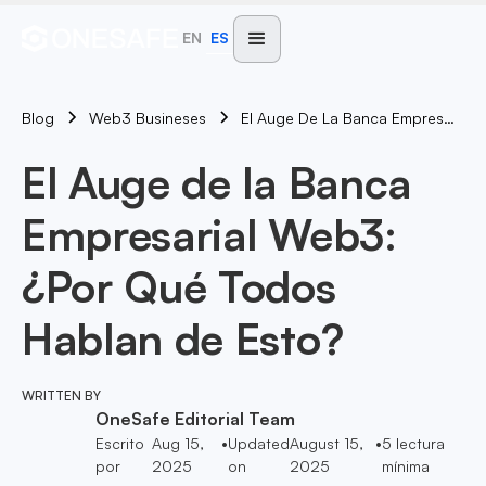
EN
ES
Blog
El Auge De La Banca Empresarial Web3: ¿Por Qué Todos Hablan De Esto?
Web3 Busineses
El Auge de la Banca
Empresarial Web3:
¿Por Qué Todos
Hablan de Esto?
WRITTEN BY
OneSafe Editorial Team
Escrito
Aug 15,
•
Updated
August 15,
•
5
lectura
por
2025
on
2025
mínima