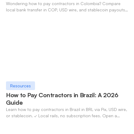
Wondering how to pay contractors in Colombia? Compare
local bank transfer in COP, USD wire, and stablecoin payouts.
✓ Open an account with OneSafe.
Resources
How to Pay Contractors in Brazil: A 2026
Guide
Learn how to pay contractors in Brazil in BRL via Pix, USD wire,
or stablecoin. ✓ Local rails, no subscription fees. Open a
OneSafe account today.