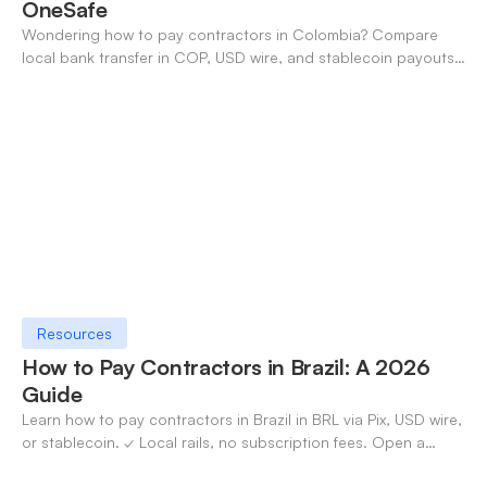
OneSafe
Wondering how to pay contractors in Colombia? Compare
local bank transfer in COP, USD wire, and stablecoin payouts.
✓ Open an account with OneSafe.
Resources
How to Pay Contractors in Brazil: A 2026
Guide
Learn how to pay contractors in Brazil in BRL via Pix, USD wire,
or stablecoin. ✓ Local rails, no subscription fees. Open a
OneSafe account today.