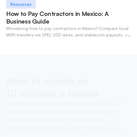
Resources
How to Pay Contractors in Mexico: A
Business Guide
Wondering how to pay contractors in Mexico? Compare local
MXN transfers via SPEI, USD wires, and stablecoin payouts. ✓
Pay contractors with OneSafe.
Abre tu cuenta en
10 minutos o menos
Comienza tu viaje con OneSafe hoy. Rápido, sin
esfuerzo y de forma segura, nuestro proceso
optimizado asegura que tu cuenta esté
configurada y lista para usar, sin complicaciones.