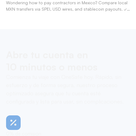
Wondering how to pay contractors in Mexico? Compare local
MXN transfers via SPEI, USD wires, and stablecoin payouts. ✓
Pay contractors with OneSafe.
Abre tu cuenta en
10 minutos o menos
Comienza tu viaje con OneSafe hoy. Rápido, sin
esfuerzo y de forma segura, nuestro proceso
optimizado asegura que tu cuenta esté
configurada y lista para usar, sin complicaciones.
0% de comisión