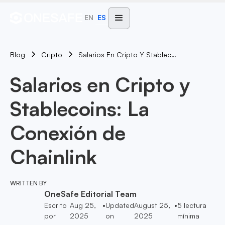
EN
ES
Blog
Salarios En Cripto Y Stablecoins: La Conexión De Chainlink
Cripto
Salarios en Cripto y
Stablecoins: La
Conexión de
Chainlink
WRITTEN BY
OneSafe Editorial Team
Escrito
Aug 25,
•
Updated
August 25,
•
5
lectura
por
2025
on
2025
mínima