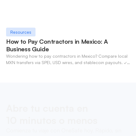
Resources
How to Pay Contractors in Mexico: A
Business Guide
Wondering how to pay contractors in Mexico? Compare local
MXN transfers via SPEI, USD wires, and stablecoin payouts. ✓
Pay contractors with OneSafe.
Abre tu cuenta en
10 minutos o menos
Comienza tu viaje con OneSafe hoy. Rápido, sin